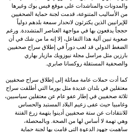
والمدونات والمناشدات على موقع فيس بوك وغيرها
من الأساليب المتنوعة، قدمت لجنة حماية الصحفيين
للإيرانيين الذين يكترثون لانحدار سمعة بلدهم دولياً
حججاً يدفعون بها في مواجهة العناصر المتشددة. ورغم
صعوبة تبين آلية هذا التفاعل، إلا إنه ما من شك في أن
الضغط الدولي قد لعب دوراً في إطلاق سراح صحفيين
بارزين مثل مراسل مجلة نيوزويك مازيار بهاري
والصحفية المستقلة روكسانا صابري.
كما أدت حملات عامة مماثلة إلى إطلاق سراح صحفيين
معتقلين في بلدان عديدة مثل بورما التي أطلقت سراح
ثلاثة صحفيين في إطار عفو عام عن معتقلين سياسيين،
وغامبيا حيث عفى زعيم البلاد المستبد والحساس
للانتقادات عن ستة صحفيين أدينوا بتهمة زرع الفتنة
وهي تهمة لا أساس لها من الصحة. وبالمحصلة،
ساهمت جهود الدعوة التي قامت بها لجنة حماية