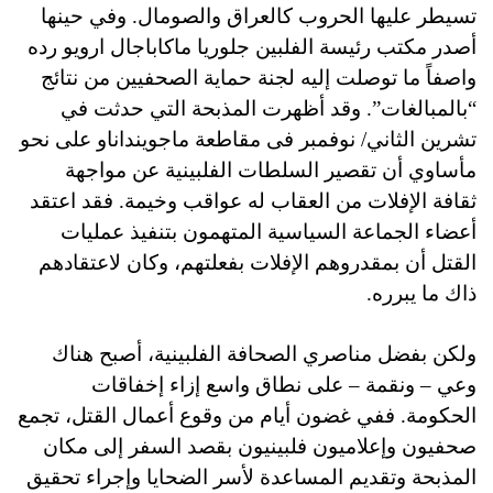
تسيطر عليها الحروب كالعراق والصومال. وفي حينها
أصدر مكتب رئيسة الفلبين جلوريا ماكاباجال ارويو رده
واصفاً ما توصلت إليه لجنة حماية الصحفيين من نتائج
“بالمبالغات”. وقد أظهرت المذبحة التي حدثت في
تشرين الثاني/ نوفمبر فى مقاطعة ماجوينداناو على نحو
مأساوي أن تقصير السلطات الفلبينية عن مواجهة
ثقافة الإفلات من العقاب له عواقب وخيمة. فقد اعتقد
أعضاء الجماعة السياسية المتهمون بتنفيذ عمليات
القتل أن بمقدروهم الإفلات بفعلتهم، وكان لاعتقادهم
ذاك ما يبرره.
ولكن بفضل مناصري الصحافة الفلبينية، أصبح هناك
وعي – ونقمة – على نطاق واسع إزاء إخفاقات
الحكومة. ففي غضون أيام من وقوع أعمال القتل، تجمع
صحفيون وإعلاميون فلبينيون بقصد السفر إلى مكان
المذبحة وتقديم المساعدة لأسر الضحايا وإجراء تحقيق