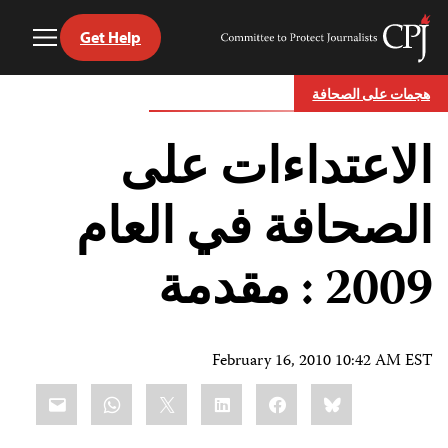
Get Help
Toggle
Committee
Menu
to
Ski
Protect
هجمات على الصحافة
t
Journalists
conten
الاعتداءات على
الصحافة في العام
2009 : مقدمة
February 16, 2010 10:42 AM EST
Share
mail
WhatsApp
LinkedIn
X
Facebook
Bluesky
this: