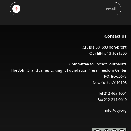
Email
Sign Up
Address
Contact Us
CPJ is a 501(c)3 non-profit.
Our EIN is 13-3081500.
Committee to Protect Journalists
The John S. and James L. Knight Foundation Press Freedom Center
P.O. Box 2675
New York, NY 10108
Tel 212-465-1004
Fax 212-214-0640
info@cpj.org