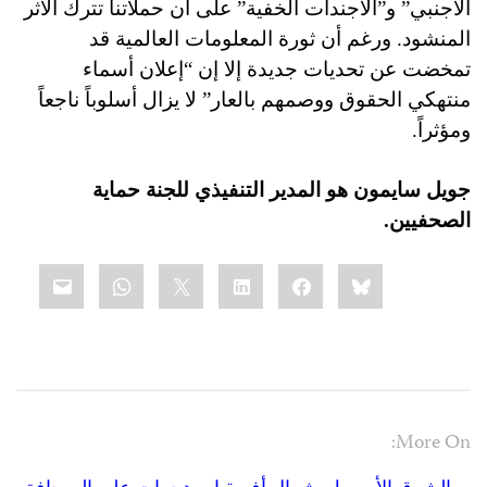
الأجنبي” و”الأجندات الخفية” على أن حملاتنا تترك الأثر
المنشود. ورغم أن ثورة المعلومات العالمية قد
تمخضت عن تحديات جديدة إلا إن “إعلان أسماء
منتهكي الحقوق ووصمهم بالعار” لا يزال أسلوباً ناجعاً
ومؤثراً.
جويل سايمون هو المدير التنفيذي للجنة حماية
الصحفيين.
Share
mail
WhatsApp
LinkedIn
X
Facebook
Bluesky
this:
More On: