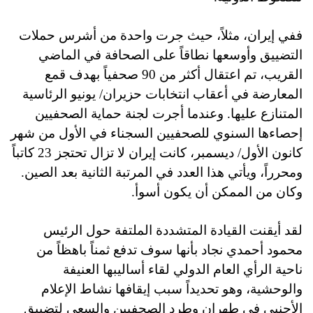
ففي إيران، مثلاً، حيث جرت واحدة من أشرس حملات
التضييق وأوسعها نطاقاً على الصحافة في الماضي
القريب، تم اعتقال أكثر من 90 صحفياً بهدف قمع
المعارضة في أعقاب انتخابات حزيران/ يونيو الرئاسية
المتنازع عليها. وعندما أجرت لجنة حماية الصحفيين
إحصاءها السنوي للصحفيين السجناء في الأول من شهر
كانون الأول/ ديسمبر، كانت إيران لا تزال تحتجز 23 كاتباً
ومحرراً، ويأتي هذا العدد في المرتبة الثانية بعد الصين.
وكان من الممكن أن يكون أسوأ.
لقد أيقنت القيادة المتشددة الملتفة حول الرئيس
محمود أحمدي نجاد بأنها سوف تدفع ثمناً باهظاً من
ناحية الرأي العام الدولي لقاء أساليبها العنيفة
والوحشية، وهو تحديداً سبب إيقافها نشاط الإعلام
الأجنبي في طهران وطرد الصحفيين والسعى لتضييق