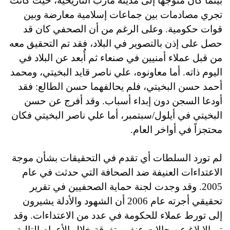
بينما كان متوجها إلى مدينة مأرب التاريخية، حيث كانت
تجري مصادمات بين جماعات إسلامية معارضة وبين
قوات حكومية. وعلى الرغم من أن الصحفي كان قد
حصل على إذن بالتصوير في البلاد، فقد تم التحقيق معه
من قبل عملاء أمنيين في صنعاء ثم أُبعد عن البلاد في
اليوم ذاته. أما معاونوه، علي ناصر قايد البخيتي، ومحمد
أحمد حسن البخيتي، فلم يحالفهما حسن الطالع: فقد
أودعا السجن دون إبداء أسباب. وقد أفرج عن حسن
البخيتي في أيلول/سبتمبر، أما علي ناصر البخيتي فكان
محتجزاً في أواخر العام.
لم تورد السلطات أي تقدم في التحقيقات بشأن موجة
الاعتداءات العنيفة ضد الصحافة التي حدثت في عام
2005. وقد وجدت لجنة حماية الصحفيين في تقرير
تحقيقي أجرته عام 2006 أن الشهود والأدلة يشيرون
إلى تورط عملاء للحكومة في عدد من الاعتداءات. وقد
تم الإبلاغ عن حالات عنف متفرقة خلال الأعوام التالية.