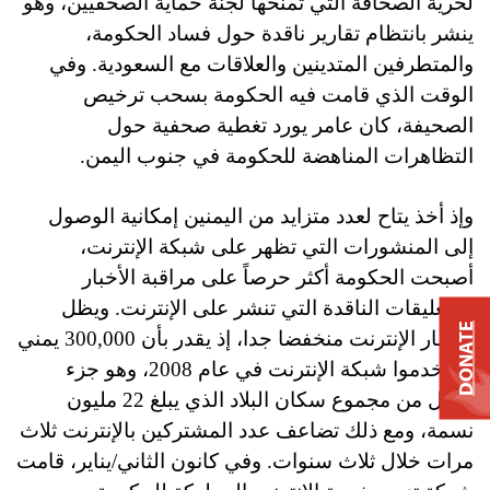
لحرية الصحافة التي تمنحها لجنة حماية الصحفيين، وهو
ينشر بانتظام تقارير ناقدة حول فساد الحكومة،
والمتطرفين المتدينين والعلاقات مع السعودية. وفي
الوقت الذي قامت فيه الحكومة بسحب ترخيص
الصحيفة، كان عامر يورد تغطية صحفية حول
التظاهرات المناهضة للحكومة في جنوب اليمن.
وإذ أخذ يتاح لعدد متزايد من اليمنين إمكانية الوصول
إلى المنشورات التي تظهر على شبكة الإنترنت،
أصبحت الحكومة أكثر حرصاً على مراقبة الأخبار
والتعليقات الناقدة التي تنشر على الإنترنت. ويظل
DONATE
انتشار الإنترنت منخفضا جدا، إذ يقدر بأن 300,000 يمني
استخدموا شبكة الإنترنت في عام 2008، وهو جزء
ضئيل من مجموع سكان البلاد الذي يبلغ 22 مليون
نسمة، ومع ذلك تضاعف عدد المشتركين بالإنترنت ثلاث
مرات خلال ثلاث سنوات. وفي كانون الثاني/يناير، قامت