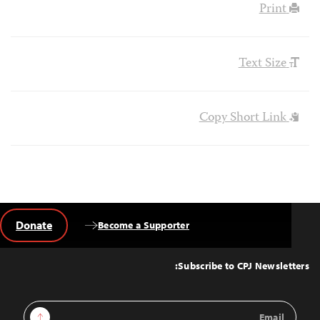
Print
Text Size
Copy Short Link
Donate
Become a Supporter
Back
to
Top
Subscribe to CPJ Newsletters:
Email
Sign Up