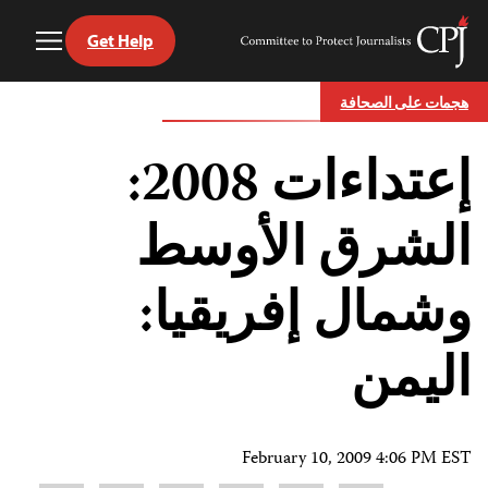
Get Help
Toggle
Committee
Menu
to
Ski
Protect
هجمات على الصحافة
t
Journalists
conten
إعتداءات 2008:
الشرق الأوسط
وشمال إفريقيا:
اليمن
February 10, 2009 4:06 PM EST
Share