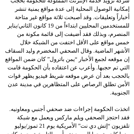
شركة تزويد خدمة الإنترنت المملوكة للحكومة بحجب
إمكانية الوصول المحلية إلى عدة مواقع يمنية تنشر
أخباراً وتعليقات. وقد أصبحت ثلاثة مواقع غير متاحة
للمستخدمين المحليين ابتداءاً من 19 كانون الثاني/يناير
المنصرم، وبذلك فقد أضيفت إلى قائمة مكونة من
خمس مواقع على الأقل اختفت من الشبكة خلال
الأشهر الماضية. وقال الصحفي المخضرم وليد السقاف
إن موقعه لجمع الأخبار “يمن باترول” كان ضمن المواقع
التي تم حجبها. وأعرب عن اعتقاده بأن الحكومة قامت
بالحجب بعد أن عرض موقعه شريط فيديو يظهر قوات
الأمن تطلق الرصاص على المتظاهرين في مدينة عدن
الجنوبية.
اتخذت الحكومة إجراءات ضد صحفي أجنبي ومعاونيه.
فقد احتجز الصحفي ويلم ماركس ويعمل مع شبكة
تلفزيون “إتش دي نت” الأمريكية يوم 21 تموز/يوليو