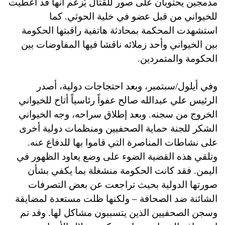
مدمجين يحتويان على صور للقتال يُزعم أنها قد اعطيت
للخيواني من قبل عضو في خلية الحوثي. كما
استشهدت المحكمة بمحادثة هاتفية راقبتها الحكومة
بين الخيواني وأحد زملائه ناقشا فيها المفاوضات بين
الحكومة والمتمردين.
وفي أيلول/سبتمبر، وبعد احتجاجات دولية، أصدر
الرئيس علي عبدالله صالح عفواً رئاسياً أتاح للخيواني
الخروج من سجنه. وبعد إطلاق سراحه، وجه الخيواني
الشكر للجنة حماية الصحفيين ومنظمات دولية أخرى
على نشاطات المناصرة التي قاموا بها للدفاع عنه.
وتلقي هذه القضية الضوء على وضع يعاود الظهور في
اليمن. فقد كانت الحكومة منشغلة بما يكفي بشأن
صورتها الدولية بحيث تراجعت عن بعض التصرفات
الشائنة ضد الصحافة – ولكنها ظلت مستعدة لمضايقة
وسجن الصحفيين الذين يتسببون مشاكل لها. وقد تم