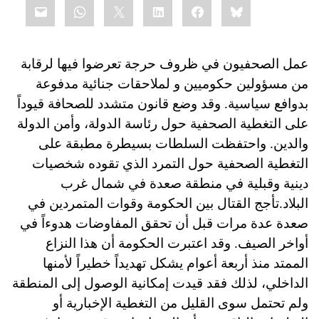
mail
WhatsApp
LinkedIn
X
Facebook
Bluesky
this:
عمل الصحفيون في ظروف حرجة تعرضوا فيها لرقابة
من مسؤولين حكوميين و لملاحقات جنائية مدفوعة
بدوافع سياسية. وقد وضع قانون متشدد للصحافة قيوداً
على التغطية الصحفية حول رئاسة الدولة، وأمن الدولة
والدين. واحتفظت السلطات بسيطرة مطبقة على
التغطية الصحفية حول التمرد الذي تقوده شخصيات
دينية وقبلية في منطقة صعدة في شمال غرب
البلاد.تأجج القتال بين الحكومة وقوات المتمردين في
صعدة عدة مرات قبل أن تحقق المفاوضات هدوءاً في
أواخر الصيف. وقد اعتبرت الحكومة أن هذا النزاع
الممتد منذ أربعة أعوام يشكل تهديداً خطيراً لأمنها
الداخلي، لذلك فقد قيدت إمكانية الوصول إلى المنطقة
ولم تحتمل سوى القليل من التغطية الإخبارية أو