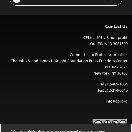
Address
Contact Us
CPJ is a 501(c)3 non-profit.
Our EIN is 13-3081500.
Committee to Protect Journalists
The John S. and James L. Knight Foundation Press Freedom Center
P.O. Box 2675
New York, NY 10108
Tel 212-465-1004
Fax 212-214-0640
info@cpj.org