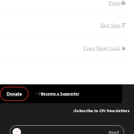
Print
Text Size
Copy Short Link
Donate
Become a Supporter
Back
to
Top
Subscribe to CPJ Newsletters:
Email
Sign Up