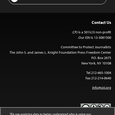
Address
Contact Us
CPJ is a 501(c)3 non-profit.
Our EIN is 13-3081500.
Committee to Protect Journalists
The John S. and James L. Knight Foundation Press Freedom Center
P.O. Box 2675
New York, NY 10108
Tel 212-465-1004
Fax 212-214-0640
info@cpj.org
We use analytics data to better understand who is using our