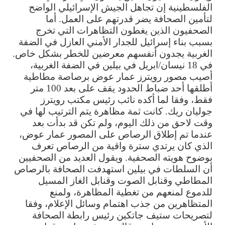
الفلسطينية إن تجاهل الجيش الإسرائيلي الواضح
لتأمين الصحافة يضر قدرتهم على العمل. أما
الصحفيون الذين يغطون التظاهرات التي تخرج
بسبب بناء إسرائيل للجدار الأمني العازل في الضفة
الغربية يجدون أنفسهم معرضين للخطر بشكل خاص.
في 18 نيسان/ابريل في بيلين في الضفة الغربية،
أصيب مصور رويترز عمار عوض برصاصة مطاطية
أطلقها أحد ضباط الحدود يقف على بعد 100 متر
فقط، وفقا لما أكده نائب رئيس مكتب رويترز
جوليان ريك. كانت ثمة مظاهرة يتم الترتيب لها في
وقت لاحق من ذلك اليوم، ولم تكن قد بدأت بعد
عندما تم إطلاق الرصاص على المصور عمار عوض،
الذي كان يرتدي سترة واقية من الرصاص تعرف
بوضوح هويته الصحفية. ويقول العديد من الصحفيين
أن السلطات في بيلين استهدفت الصحافة بالرصاص
المطاطي وقنابل الصوت وقنابل الغاز المسيل
للدموع لمنعهم من تغطية المظاهرة، ولمنع
المتظاهرين من جذب اهتمام وسائل الإعلام، وفقا
لتصريحات ستيف جاتكين رئيس رابطة الصحافة