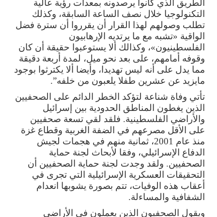
الطريق الذي كانوا يرصدونه بمعدات رؤية عالية
التكنولوجيا خلال نصف الساعة السابقة، وكذلك
تطلب وصولهم لهذا القرار أن يقرروا أن سترة فضل
الواقية «تشبه مع ما يرتديه الإرهابيون
الفلسطينيون»، وكذالك ألا يستوعبوا حقيقة أن كان
وقوفه أمامهم، على بعد نحو ميل، لمدة أربعة دقيقة
مما يدل على أنه ليس تهديدا، وأيضا ألا يكترثوا بوجود
مايزيد عن عشرين طفلا يلعبون من خلفه”.
تأتي وفاة شناعة لتؤكد الخطر الدائم على الصحفيين
الذين يغطون المناطق الحدودية بين إسرائيل
والأراضي الفلسطينية. فلقد لقي تسعة صحفيين
على الأقل مصرعهم في الضفة الغربية وقطاع غزة
منذ عام 2001، ثمانية منهم في هجمات لجيش
الدفاع الإسرائيلي، وفقا لأبحاث لجنة حماية
الصحفيين. ولقد وجدت لجنة حماية الصحفيين أن
التحقيقات العسكرية الإسرائيلية التي تجرى في
أعقاب هذه الوفيات، تتم بصورة يشوبها انعدام
الشفافية والمساءلة.
ويقول الصحفيون الذين يعملون في الأراضي