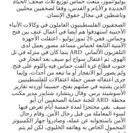
يوليو/تموز، منعت حماس توزيع ثلاث صحف:
الحياة
الجديدة و
الأيام
و
القدس
، وفقا لصحفيين محليين
وناشطين في مجال حقوق الإنسان.
الصحفيون الفلسطينيون العاملون في وكالات الأنباء
الأجنبية استهدفوا هم أيضا في أعمال عنف بين فتح
وحماس. ففي 26 تموز/يوليو ، اعتقلت الأجهزة
الأمنية التابعة لحماس مساعد مصور يعمل لدى
التلفزيون الألماني
ARD
ينما كان
في منزله في تل
الهوى.
تم
اعتقال سواح أبو سيف بعد انفجار في
جنوب قطاع غزة ألقت حماس فيه باللوم على فتح.
ولم يصور أبو الانفجار أو ما تبعه من أحداث، وإنما
جرى اعتقاله ضمن حملة اعتقالات للفلسطينيين
الذين يشتبه في صلتهم بفتح، حسبما أوردته تقارير
الأسوشيتد برس. وقال ريتشارد شنايدر مدير مكتب
محطة
ARD
للجنة حماية الصحفيين
أن أبو
سيف
بقي محتجزا لمدة خمسة أيام تعرض فيها
لسوء المعاملة من قبل رجال الأمن. وقام رجال
الأمن باستجوابه عن عمله، وصادروا جهاز الكمبيوتر
المحمول الخاص به وهاتفه الخليوي، لكن لم يتم