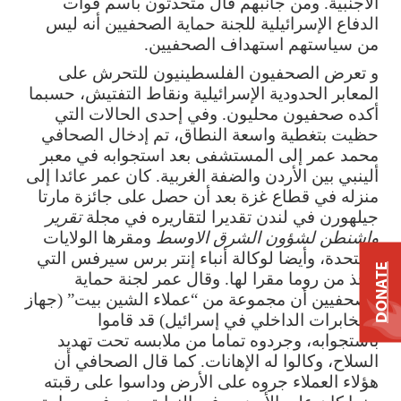
الأجنبية. ومن جانبهم قال متحدثون باسم قوات
الدفاع الإسرائيلية للجنة حماية الصحفيين أنه ليس
من سياستهم استهداف الصحفيين.
و تعرض الصحفيون الفلسطينيون للتحرش على
المعابر الحدودية الإسرائيلية ونقاط التفتيش، حسبما
أكده صحفيون محليون. وفي إحدى الحالات التي
حظيت بتغطية واسعة النطاق، تم إدخال الصحافي
محمد عمر إلى المستشفى بعد استجوابه في معبر
ألينبي بين الأردن والضفة الغربية. كان عمر عائدا إلى
منزله في قطاع غزة بعد أن حصل على جائزة مارتا
جيلهورن في لندن تقديرا لتقاريره في مجلة
تقرير
واشنطن لشؤون الشرق الاوسط
ومقرها الولايات
المتحدة، وأيضا لوكالة أنباء إنتر برس سيرفس التي
DONATE
تتخذ من روما مقرا لها. وقال عمر لجنة حماية
الصحفيين أن مجموعة من “عملاء الشين بيت” (جهاز
المخابرات الداخلي في إسرائيل) قد قاموا
باستجوابه، وجردوه تماما من ملابسه تحت تهديد
السلاح، وكالوا له الإهانات. كما قال الصحافي أن
هؤلاء العملاء جروه على الأرض وداسوا على رقبته