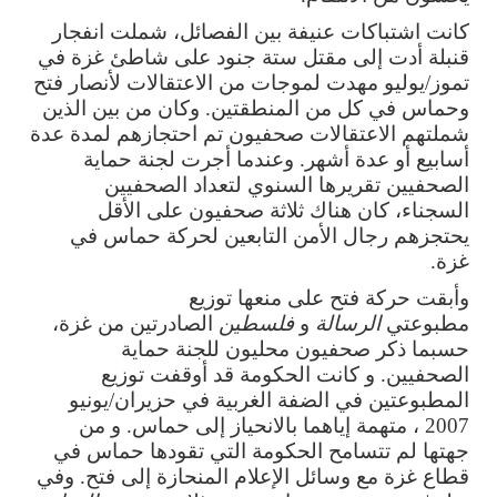
كانت اشتباكات عنيفة بين الفصائل، شملت انفجار
قنبلة أدت إلى مقتل ستة جنود على شاطئ غزة في
تموز/يوليو مهدت لموجات من الاعتقالات لأنصار فتح
وحماس في كل من المنطقتين. وكان من بين الذين
شملتهم الاعتقالات صحفيون تم احتجازهم لمدة عدة
أسابيع أو عدة أشهر. وعندما أجرت لجنة حماية
الصحفيين تقريرها السنوي لتعداد الصحفيين
السجناء، كان هناك ثلاثة صحفيون على الأقل
يحتجزهم رجال الأمن التابعين لحركة حماس في
غزة.
وأبقت حركة فتح على منعها توزيع
مطبوعتي
الرسالة
و
فلسطين
الصادرتين من غزة،
حسبما ذكر صحفيون محليون للجنة حماية
الصحفيين. و كانت الحكومة قد أوقفت توزيع
المطبوعتين في الضفة الغربية في حزيران/يونيو
2007 ، متهمة إياهما بالانحياز إلى حماس. و من
جهتها لم تتسامح الحكومة التي تقودها حماس في
قطاع غزة مع وسائل الإعلام المنحازة إلى فتح. وفي