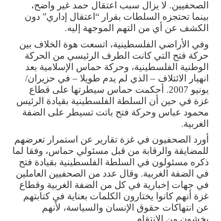
الصحفيين. لا يزال سبب اعتقال حمد غير واضح،
بينما تحتجزه السلطات بقرار “اعتقال إداري” دون
الكشف عن أي من التهم الموجهة إليه.
وفي الأراضي الفلسطينية، اتسعت هوة الخلاف بين
حركة فتح التي كانت الطرف الرئيسي من الحركة
الوطنية الفلسطينية، وحركة حماس الإسلامية بعد
انهيار الائتلاف – الذي لم يدم طويلا – في حزيران/
يونيو 2007. أحكمت حماس سيطرتها على قطاع
غزة في حين أن السلطة الفلسطينية بقيادة الرئيس
محمود عباس وحركة فتح باتت تسيطر على الضفة
الغربية.
أورد الصحفيون في غزة تقارير عن استمرار تعرضهم
للمضايقة والرقابة من قبل مسئولي حماس، وفقا لما
ذكره مسئولون في السلطة الفلسطينية بقيادة فتح
في الضفة الغربية. وقال عدد من الصحفيين العاملين
في جهات إخبارية في كل من الضفة الغربية وقطاع
غزة أنهم كانوا يختارون الكلمات بعناية في كتابتهم
عن انتهاكات حقوق الإنسان والسياسة، لأنهم
يخشون من الانتقام.