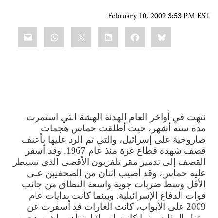
February 10, 2009 3:53 PM EST
Share
mail
WhatsApp
LinkedIn
X
Facebook
Bluesky
this:
نتهت في أواخر العام الهدنة الهشة التي استمرت
مدة ستة أشهر، حيث أطلقت حماس هجمات
صاروخية على إسرائيل، والتي تم الرد عليها بأعنف
قصف شهده قطاع غزة منذ عام 1967. وقد أسفر
القصف إلى تدمير مقر تلفزيون الأقصى الذي تسيطر
عليه حماس، وقد أصيب اثنان من الصحفيين على
الأقل وسط ضربات جوية واسعة النطاق من جانب
قوات الدفاع الإسرائيلية. وبينما كانت بدايات عام
2009 على الأبواب، كانت الغارات قد أسفرت عن
مقتل المئات بينما كانت إسرائيل تتأهب لشن هجوم