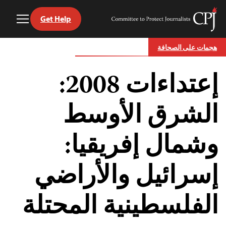
Get Help
Toggle
Committee
Menu
to
Ski
Protect
هجمات على الصحافة
t
Journalists
conten
إعتداءات 2008:
الشرق الأوسط
وشمال إفريقيا:
إسرائيل والأراضي
الفلسطينية المحتلة