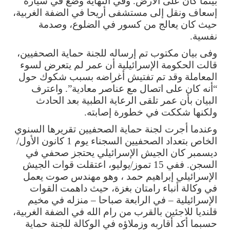
بينما كان على الأرض. وفي النهاية وضع في سيارة
إسعاف ونقل إلى مستشفى أريحا في الضفة الغربية،
حيث كان يعالج من كسور في الضلوع، وصدمة
نفسية.
وفى بيان مكتوب تم إرساله للجنة حماية الصحفيين،
قالت الحكومة الإسرائيلية أن عمر لم يتعرض لسوء
المعاملة وقد تم تفتيش أغراضه بسبب شكوك حول
“أنه كان على اتصال مع عناصر معادية”. واعترف
البيان بأن عمر تلقى الرعاية الطبية بعد الحادث
ولكنها شككت في خطورة إصابته.
وعندما أجرت لجنة حماية الصحفيين تقريرها السنوي
الخاص بتعداد الصحفيين السجناء يوم 1 كانون الأول/
ديسمبر كان الجيش الإسرائيلي يحتجز صحفي في
السجن. ففي 15 تموز/يوليو، اعتقلت قوات الجيش
الإسرائيلي إبراهيم حمد ، وهو مهندس صوت يعمل
في وكالة أنباء رامتان بغزة، حيث داهمت القوات
الإسرائيلية – في الرابعة صباحا – منزله في مخيم
قلنديا للاجئين بالقرب من رام الله في الضفة الغربية،
حسبما أكد أقاربه وزملاؤه في الوكالة للجنة حماية