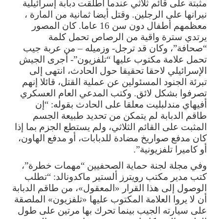
مثبتة على قائم ثلاثي عندما أطلقت دبابة إسرائيلية
نيرانها على الرجلين. وقتل أيضا ثمانية من المارة ،
معظمهم أطفال دون سن 16 عاما. كان المصور
يرتدي سترة واقية من الرصاص تحمل كلمة
“صحافة”، وكان قد ترجل- وزميله – من عربة جيب
تحمل علامة مكتوب عليها “تلفزيون”- أجرى الجيش
الإسرائيلي لاحقا تحقيقا حول الحادث، انتهى إلى
تبرئة الجنود المسئولين عن عملية القتل، قائلا إنهم
تصرفوا بشكل لائق. وكتب المدعي العام العسكري
أفيهاي مندلبليت معلقا على الحادث بقوله: “إن
طاقم الدبابة لم يتمكن من تحديد طبيعة الجسم
المثبت على القائم الثلاثي، ولم يستطع الجزم بما إذا
كان مدفع صواريخ مضادة للدبابات، أو مدفع الهاون،
أو كاميرا تلفزيونية”.
وفي مجلة لجنة حماية الصحفيين “مهمات خطرة”،
كتب مدير مكتب رويترز ألستير ماكدونالد: “تطلب
الوصول إلى هذا القرار «المعقول»، من طاقم الدبابة
أن لا يروا العلامة المكتوب عليها «تلفزيون» الملصقة
على سيارته الجيب بينما تحرك بها مرتين على طول