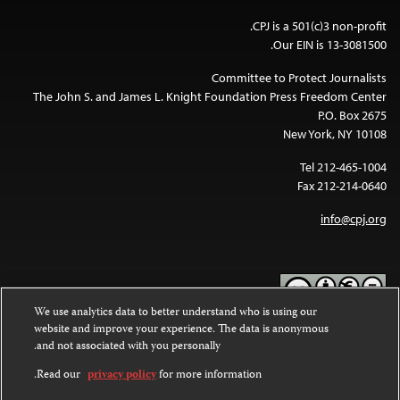
CPJ is a 501(c)3 non-profit.
Our EIN is 13-3081500.
Committee to Protect Journalists
The John S. and James L. Knight Foundation Press Freedom Center
P.O. Box 2675
New York, NY 10108
Tel 212-465-1004
Fax 212-214-0640
info@cpj.org
We use analytics data to better understand who is using our
website and improve your experience. The data is anonymous
Except where noted, text on this website is licensed under a
Creative
and not associated with you personally.
Commons Attribution-NonCommercial-NoDerivatives 4.0
.
International License
Read our
privacy policy
for more information.