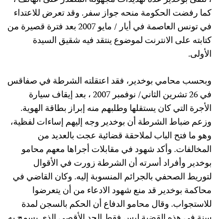
، تلقى بوخدير عدة تهديدات مجهولة المصدر على الهاتف ،
كما رفضت الحكومة منحه جواز سفر. وقد تعرض للاعتداء
في تونس العاصمة في أيار / مايو 2007 بعد فترة قصيرة من
كتابته على الانترنت لموضوع ينتقد فيه شقيق السيدة
الأولى.
وبحسب محامي بوخدير، فقد اعتقلته الشرطة في صفاقس
في 26 تشرين الثاني/ نوفمبر 2007 ، بعد إيقاف سيارة
الأجرة التي كان يستقلها وطلبهم منه إبراز بطاقة الهوية.
وزعم ضباط الشرطة أن بوخدير وجه إليهم إساءات لفظية،
وهو ما فتح الباب لملاحقة قضائية عجت بالعديد من
المخالفات. وأكد شهود في مقابلات أجراها معهم محامو
بوخدير وأفراد أسرته أن الشرطة زورت في الأقوال
لتوريط الصحفي بالجرائم المنسوبة إليه. وكان القاضي في
محاكمة بوخدير قد منع شهود الادعاء من أن يتعرضوا
للاستجواب. وقال محامو الدفاع أن الحكم بالسجن لمدة
سنة في هذه القضية ليس فقط الحد الأقصى الذي يسمح به