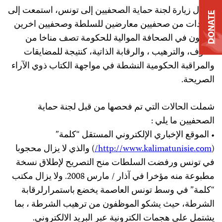
وخلال زيارة لجنة حماية الصحفيين إلى تونس، استمعت إلى
DONATE
شهادات من صحفيين معارضين للسلطة وصحفيين اخرين
يعملون في الصحافة الموالية للحكومة تصف مناخا من
الخوف، والترهيب ، والرقابة الذاتية، كنتيجة للمضايقات
والمراقبة الحكومية النشطة في مواجهة الكتاب ذوي الآراء
الصريحة.
شملت الحالات التي تم فحصها من قبل لجنة حماية
الصحفيين ما يلي :
• الموقع الإخباري الإلكتروني المستقل “كلمة”
(
http://www.kalimatunisie.com/
) والذي لا يزال محجوبا
في تونس ورفضت السلطات منح التصريح لإطلاق نسخة
مطبوعة منه مؤخرا في آذار / مارس 2008. ولا يزال مكتب
“كلمة” في وسط تونس العاصمة يخضع باستمرارلرقابة
الشرطة، حيث يشكو الموظفون من ترهيب الشرطة ، بما
يشتمل على هجمات الكترونية عبر البريد الالكتروني.