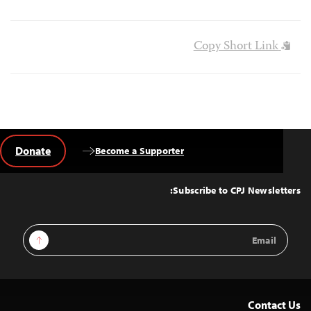
Copy Short Link
Donate
Become a Supporter
Back
to
Top
Subscribe to CPJ Newsletters:
Email
Sign Up
Address
Contact Us