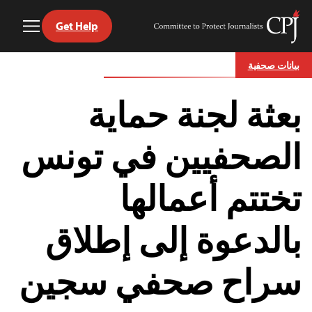
Get Help
Toggle
Committee
Menu
to
Ski
Protect
بيانات صحفية
t
Journalists
conten
بعثة لجنة حماية
الصحفيين في تونس
تختتم أعمالها
بالدعوة إلى إطلاق
سراح صحفي سجين