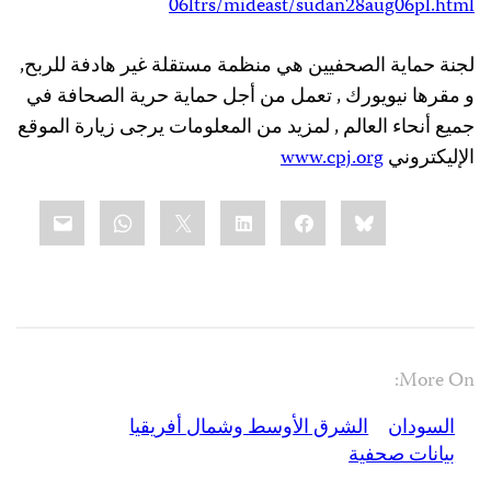
06ltrs/mideast/sudan28aug06pl.html
لجنة حماية الصحفيين هي منظمة مستقلة غير هادفة للربح,
و مقرها نيويورك , تعمل من أجل حماية حرية الصحافة في
جميع أنحاء العالم , لمزيد من المعلومات يرجى زيارة الموقع
الإليكتروني
www.cpj.org
Share
mail
WhatsApp
LinkedIn
X
Facebook
Bluesky
this:
More On:
السودان
الشرق الأوسط وشمال أفريقيا
بيانات صحفية