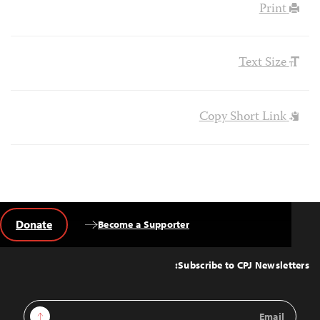
Print
Text Size
Copy Short Link
Donate
Become a Supporter
Back
to
Top
Subscribe to CPJ Newsletters:
Email
Sign Up