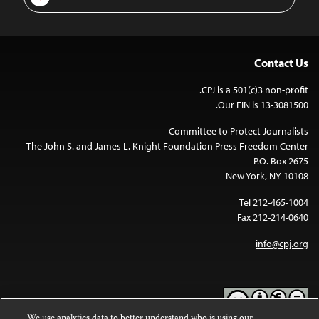
Address
Contact Us
CPJ is a 501(c)3 non-profit.
Our EIN is 13-3081500.
Committee to Protect Journalists
The John S. and James L. Knight Foundation Press Freedom Center
P.O. Box 2675
New York, NY 10108
Tel 212-465-1004
Fax 212-214-0640
info@cpj.org
We use analytics data to better understand who is using our