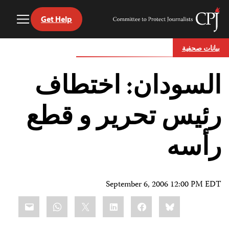
Get Help
Toggle
Committee
Menu
to
Ski
Protect
بيانات صحفية
t
Journalists
conten
السودان: اختطاف
رئيس تحرير و قطع
رأسه
September 6, 2006 12:00 PM EDT
Share
mail
WhatsApp
LinkedIn
X
Facebook
Bluesky
this: