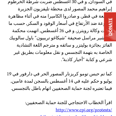
في السودان, و في 30 أغسطس ضربت شرطة الخرطوم
إبراهيم محمد المصور لدى محطة تليفزيون الجزيرة
الواقعة في قطر, و صادروا الكاميرا منه في أثناء مظاهرة
DONATE
ممنوعة ضد الأرتفاع في أسعار الوقود و السكر, حسب ما
ذكرت وكالة رويترز, و في 26 أغسطس, اتهمت محكمة
بالفاشير مراسل صحيفة “شيكاغو تريبيون” باول سالوبيك
الفائز بجائزة بوليتزر و سائقه و مترجم اللغة التشادية
الخاصة به بتهمة التجسس و نقل معلومات بطريق غير
شرعي و كتابة “أخبار كاذبة”.
كما تم حبس تومو كريزنار المصور الحر في دارفور في 19
يوليو و حكم عليه في 14 أغسطس بالسجن لمدة عامين,
فيما تعتبره لجنة حماية الصحفيين اتهام باطل بالتجسس.
اقرأ الخطاب الاحتجاجي للجنة حماية الصحفيين:
http://www.cpj.org/protests/