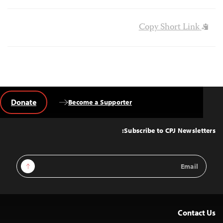
Copy Short Link
Donate
Become a Supporter
Back
to
Top
Subscribe to CPJ Newsletters:
Email
Sign Up
Address
Contact Us