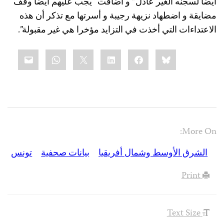
أيضا لسجنه الغير عادل” و أضافت “يجب عليهم أيضا وقف
مضايقة و اضطهاد نزيهة رجيبة و أسرتها مع تذكر أن هذه
الاعتداءات التي أخذت في التزايد مؤخرا هي غير مقبولة”.
Share
mail
WhatsApp
LinkedIn
X
Facebook
Bluesky
this:
More On:
الشرق الأوسط وشمال أفريقيا
بيانات صحفية
تونس
Print
Text Size