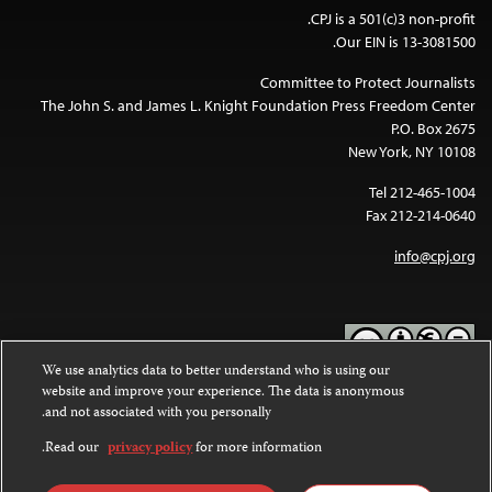
CPJ is a 501(c)3 non-profit.
Our EIN is 13-3081500.
Committee to Protect Journalists
The John S. and James L. Knight Foundation Press Freedom Center
P.O. Box 2675
New York, NY 10108
Tel 212-465-1004
Fax 212-214-0640
info@cpj.org
We use analytics data to better understand who is using our
website and improve your experience. The data is anonymous
Except where noted, text on this website is licensed under a
Creative
and not associated with you personally.
Commons Attribution-NonCommercial-NoDerivatives 4.0
.
International License
Read our
privacy policy
for more information.
Images and other media are not covered by the Creative Commons