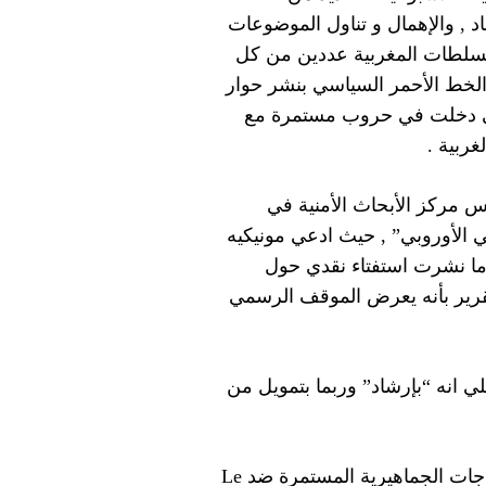
 , والإهمال و تناول الموضوعات
التابوهات) . وفي عام 2000 حجبت السلطات المغربية عددين من كل
 الصحيفتين عندما تخطت Le Journal Hebdomadaire الخط الأحمر السياسي بنشر حوار
التي دخلت في حروب مستمرة مع
ربية .
 مركز الأبحاث الأمنية في
الأوروبي” , حيث ادعي مونيكيه
ه وبمعهده عندما نشرت استفتاء نقدي حول
تقرير بأنه يعرض الموقف الرسمي
ي انه “بإرشاد” وربما بتمويل من
علي صعيد أخر , ورد للجنة حماية الصحفيين تنبيه بالاحتجاجات الجماهيرية المستمرة ضد Le