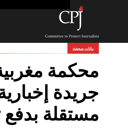
Ski
t
conten
Committee
to
Protect
Journalists
بيانات صحفية
محكمة مغربية
جريدة إخبارية
مستقلة بدفع 