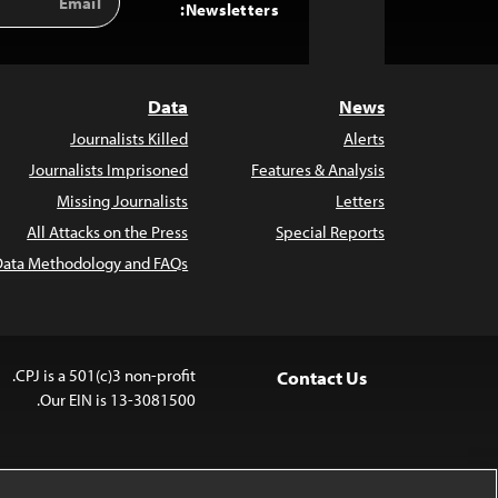
Back
Address
Newsletters:
to
Top
Data
News
Journalists Killed
Alerts
Journalists Imprisoned
Features & Analysis
Missing Journalists
Letters
All Attacks on the Press
Special Reports
Data Methodology and FAQs
CPJ is a 501(c)3 non-profit.
Contact Us
Our EIN is 13-3081500.