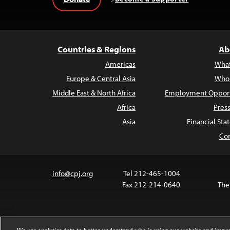
Countries & Regions
Ab
Americas
Wha
Europe & Central Asia
Who
Middle East & North Africa
Employment Opport
Africa
Pres
Asia
Financial St
Con
info@cpj.org
Tel 212-465-1004
Fax 212-214-0640
The