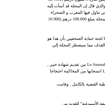
الذي قال إن المجلة قد أسأت إليه
لتي تناول فيها المغرب و الصحراء
الغربية المتنازع عليها . كما قامت المحكمة أيضاً بتغريم المجلة مبلغ 100.000 درهم (10.900
و قد أخبر أبو بكر جامعي ناشر Le Journal Hebdomadaire لجنة حماية الصحفيين بأن هذا هو
القذف مما سيضطر المجلة إلي
و في أثناء المحاكمة منع القاضي صحيفة Le Journal Hebdomadaire من تقديم شهادة خبير ,
وهو القرار الذي أدي إلي إعلان Le Journal Hebdomadaire انسحابها من المحاكمة احتجاجا
غطية القضية بالكامل , وقامت
Le J وشقيقتها “الصحيفة الأسبوعية” للعديد من