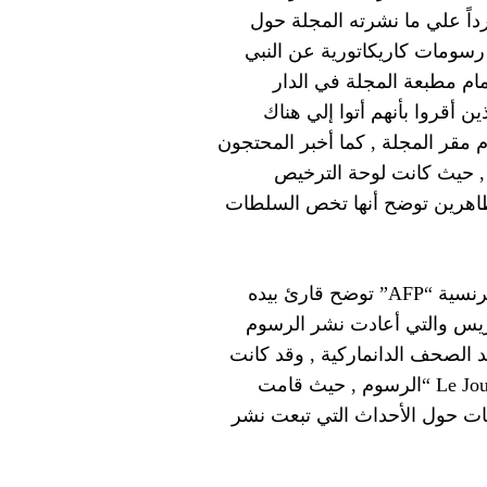
 المغربية رداً علي ما نشرته المجلة حول
رسومات كاريكاتورية عن النبي
مام مطبعة المجلة في الدار
ن أقروا بأنهم أتوا إلي هناك
 مقر المجلة , كما أخبر المحتجون
 , حيث كانت لوحة الترخيص
تظاهرين توضح أنها تخص السلطات
و في 11 فبراير نشرت المجلة صورة عن وكالة الأنباء الفرنسية “AFP” توضح قارئ بيده
ريس والتي أعادت نشر الرسوم
 الصحف الدانماركية , وقد كانت
الرسوم مرئية بصعوبة ، ولكن لتجنب الجدل ظللت” Le Journal “الرسوم , حيث قامت
كجزء من تسلسل زمني مكون من 10 صفحات حول الأحداث التي تبعت نشر