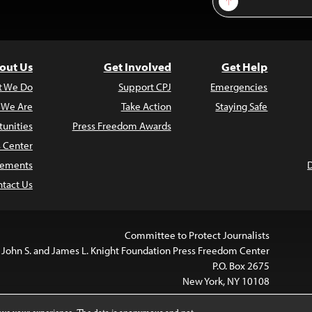
out Us
Get Involved
Get Help
t We Do
Support CPJ
Emergencies
 We Are
Take Action
Staying Safe
unities
Press Freedom Awards
s Center
atements
tact Us
Committee to Protect Journalists
 John S. and James L. Knight Foundation Press Freedom Center
P.O. Box 2675
New York, NY 10108