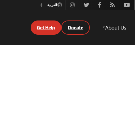
Instagram
Twitter
Facebook
Rss
Youtube
العربية
Switch
Language
About Us
Get Help
Donate