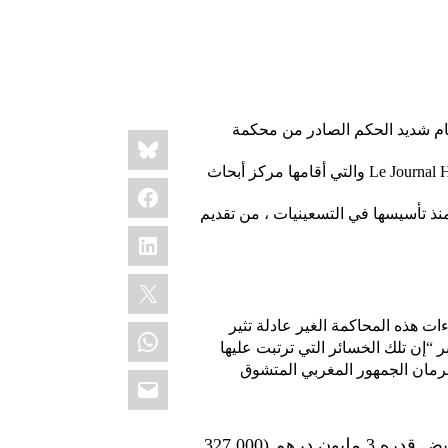
لصحفيين باهتمام شديد الحكم الصادر من محكمة
Share
Bluesky
this:
مغربية بالتعويض ضد الجريدة الأسبوعية المستقلة Le Journal Hebdomadaire والتي أقامها مركز أبحاث
Facebook
ذ تأسيسها في التسعينيات ، من تقديم
LinkedIn
X
WhatsApp
ات هذه المحاكمة الغير عادلة تثير
“إن تلك الخسائر التي ترتبت عليها
دو متعمدة لإيقاف نشاطLe Journal Hebdomadaire و حرمان الجمهور المغربي المتشوق
Email
ففي يوم الخميس أصدرت محكمة الرباط حكماً بدفع تعويض قدره 3 مليون درهم (327.000