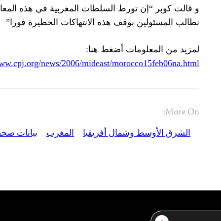
و قالت كوبر “إن تورط السلطات المغربية في هذه المعا
نطالب المسئولين بوقف هذه الانتهاكات الخطيرة فورا”
لمزيد من المعلومات أضغط هنا:
www.cpj.org/news/2006/mideast/morocco15feb06na.html
More On:
الشرق الأوسط وشمال أفريقيا
المغرب
بيانات صحف
Sign Up