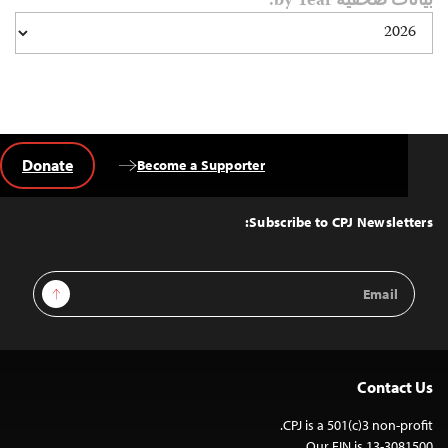
بيانات صحفية by Year:
Donate
Become a Supporter
Back
to
Top
Subscribe to CPJ Newsletters:
Email
Sign Up
Address
Contact Us
CPJ is a 501(c)3 non-profit.
Our EIN is 13-3081500.