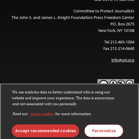
Committee to Protect Journalists
The John S. and James L. Knight Foundation Press Freedom Center
P.O. Box 2675
New York, NY 10108
Tel 212-465-1004
Fax 212-214-0640
info@cpj.org
We use analytics data to better understand who is using our
website and improve your experience. The data is anonymous
Except where noted, text on this website is licensed under a
Creative
and not associated with you personally.
Commons Attribution-NonCommercial-NoDerivatives 4.0
.
International License
Read our
privacy policy
for more information.
Images and other media are not covered by the Creative Commons
.
license. For more information about permissions, see our
FAQs
Accept recommended cookies
Personalize