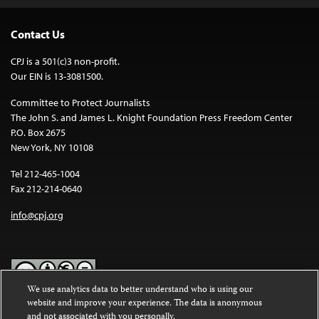
Contact Us
CPJ is a 501(c)3 non-profit.
Our EIN is 13-3081500.
Committee to Protect Journalists
The John S. and James L. Knight Foundation Press Freedom Center
P.O. Box 2675
New York, NY 10108
Tel 212-465-1004
Fax 212-214-0640
info@cpj.org
We use analytics data to better understand who is using our
website and improve your experience. The data is anonymous
Except where noted, text on this website is licensed under a
Creative
and not associated with you personally.