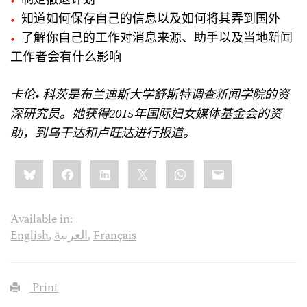
制定撤退计划
知道如何保存自己的信息以及如何将其弄到国外
了解你自己的工作对消息来源、助手以及当地新闻
工作者会有什么影响
卡伦•
科茨是布兰迪斯大学舒斯特调查新闻学院的资
深研究员。她获得
2015
年国际妇女媒体基金会的资
助，到乌干达和卢旺达进行报道。
Share
Bluesky
Facebook
LinkedIn
X
WhatsApp
Email
this:
Available in:
English
,
العربية
,
Français
Print