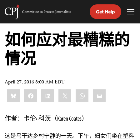
Get Help
Committee
Tog
to
Me
Skip
Protect
to
如何应对最糟糕的
Journalists
content
情况
tch
nguage
April 27, 2016 8:00 AM EDT
Share
Bluesky
Facebook
LinkedIn
X
WhatsApp
Email
this:
作者：卡伦• 科茨（Karen Coates）
这是乌干达乡村宁静的一天。下午，妇女们坐在塑料