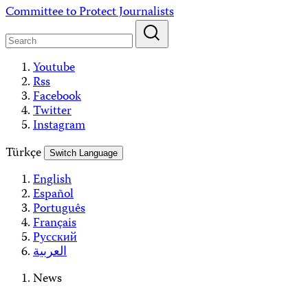
Skip
Committee to Protect Journalists
to
content
Youtube
Rss
Facebook
Twitter
Instagram
Türkçe
Switch Language
English
Español
Português
Français
Русский
العربية
News