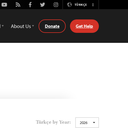
Youtube
Rss
Facebook
Twitter
Instagram
TÜRKÇE
Switch
Language
d
About Us
Donate
Get Help
Türkçe by Year:
2026