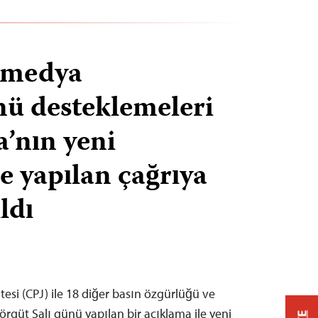
 medya
ü desteklemeleri
a’nın yeni
ne yapılan çağrıya
ldı
esi (CPJ) ile 18 diğer basın özgürlüğü ve
rgüt Salı günü yapılan bir açıklama ile yeni