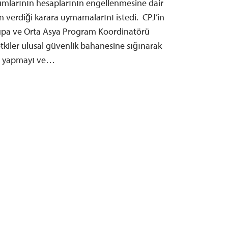
umlarının hesaplarının engellenmesine dair
 verdiği karara uymamalarını istedi. CPJ’in
upa ve Orta Asya Program Koordinatörü
etkiler ulusal güvenlik bahanesine sığınarak
sı yapmayı ve…