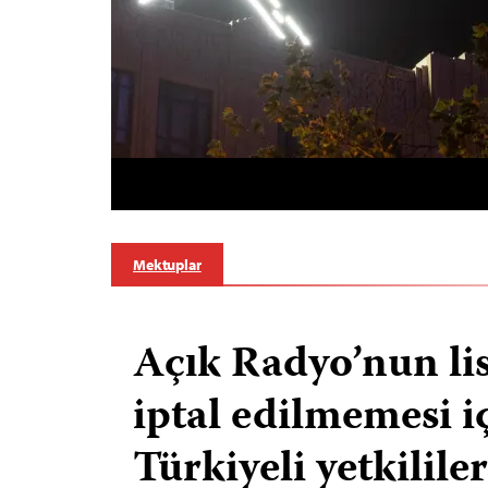
Mektuplar
Açık Radyo’nun li
iptal edilmemesi i
Türkiyeli yetkilile