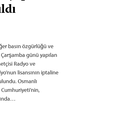
ldı
iğer basın özgürlüğü ve
z Çarşamba günü yapılan
netçisi Radyo ve
o’nun lisansının iptaline
bulundu. Osmanlı
 Cumhuriyeti’nin,
ılında…