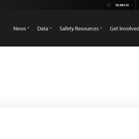
News
Data
Safety Resources
Get Involve