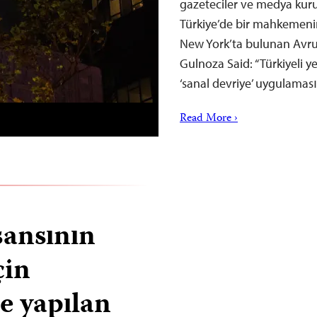
gazeteciler ve medya kur
Türkiye’de bir mahkemenin
New York’ta bulunan Avr
Gulnoza Said: “Türkiyeli y
‘sanal devriye’ uygulama
Read More ›
sansının
çin
re yapılan