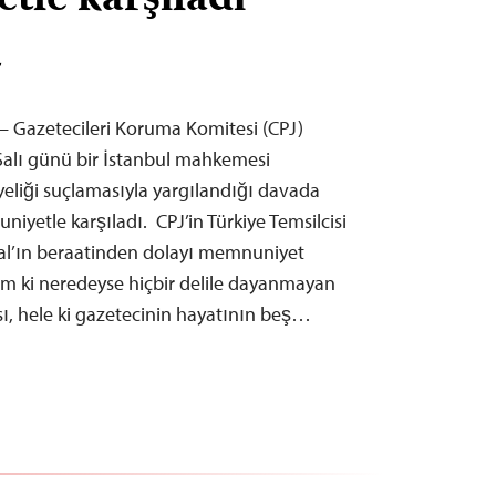
le karşıladı
T
 – Gazetecileri Koruma Komitesi (CPJ)
 Salı günü bir İstanbul mahkemesi
yeliği suçlamasıyla yargılandığı davada
niyetle karşıladı. CPJ’in Türkiye Temsilcisi
tal’ın beraatinden dolayı memnuniyet
 ki neredeyse hiçbir delile dayanmayan
ı, hele ki gazetecinin hayatının beş…