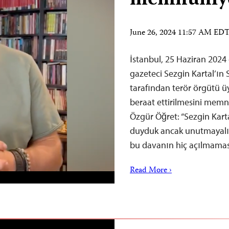
memnuniyet
June 26, 2024 11:57 AM ED
İstanbul, 25 Haziran 2024
gazeteci Sezgin Kartal’ın
tarafından terör örgütü ü
beraat ettirilmesini memnu
Özgür Öğret: “Sezgin Kar
duyduk ancak unutmayalım
bu davanın hiç açılmamas
Read More ›