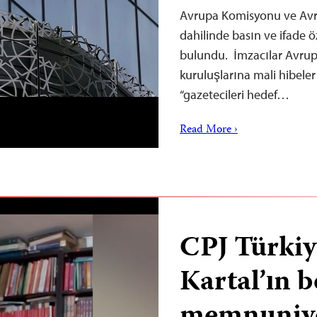
Avrupa Komisyonu ve Avrup
dahilinde basın ve ifade ö
bulundu. İmzacılar Avrupa
kuruluşlarına mali hibeler
“gazetecileri hedef…
Read More ›
CPJ Türkiy
Kartal’ın b