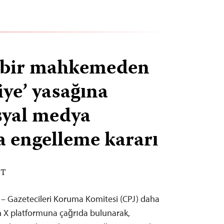
e bir mahkemeden
iye’ yasağına
syal medya
a engelleme kararı
DT
 – Gazetecileri Koruma Komitesi (CPJ) daha
en X platformuna çağrıda bulunarak,