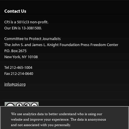
Contact Us
CPJ is a 501(c)3 non-profit.
Our EIN is 13-3081500.
Committee to Protect Journalists
The John S. and James L. Knight Foundation Press Freedom Center
P.O. Box 2675
New York, NY 10108
Tel 212-465-1004
Fax 212-214-0640
info@cpj.org
We use analytics data to better understand who is using our
website and improve your experience. The data is anonymous
Except where noted, text on this website is licensed under a
Creative
and not associated with you personally.
Commons Attribution-NonCommercial-NoDerivatives 4.0