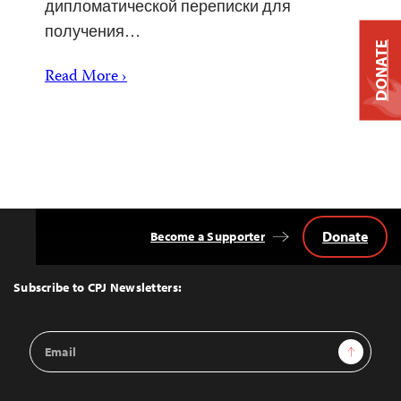
дипломатической переписки для
получения…
DONATE
Read More ›
Donate
Become a Supporter
Back
to
Top
Subscribe to CPJ Newsletters:
Email
Sign Up
Address