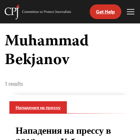
Get Help
Committee
Tog
to
Me
Skip
Protect
to
Muhammad
Journalists
content
Bekjanov
tch
nguage
1 results
Нападения на прессу
Нападения на прессу в