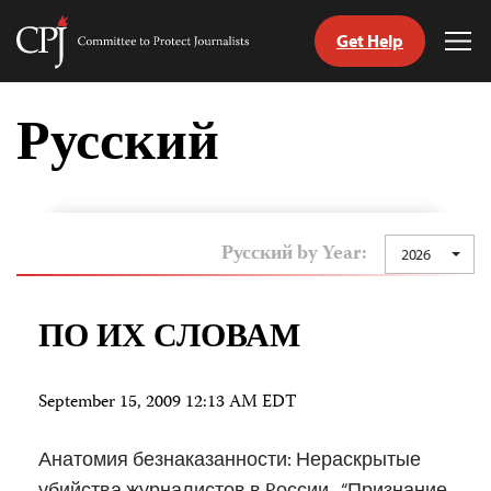
Get Help
Committee
Tog
to
Me
Skip
Protect
to
Русский
Journalists
content
tch
nguage
Русский by Year:
2026
ПО ИХ СЛОВАМ
September 15, 2009 12:13 AM EDT
Анатомия безнаказанности: Нераскрытые
убийства журналистов в Pоссии “Признание,