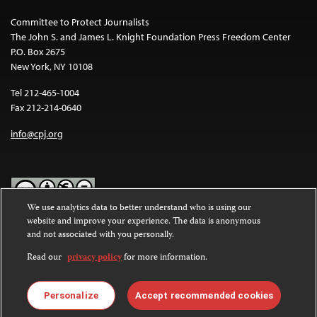
Committee to Protect Journalists
The John S. and James L. Knight Foundation Press Freedom Center
P.O. Box 2675
New York, NY 10108
Tel 212-465-1004
Fax 212-214-0640
info@cpj.org
We use analytics data to better understand who is using our
website and improve your experience. The data is anonymous
Except where noted, text on this website is licensed under a
Creative
and not associated with you personally.
Commons Attribution-NonCommercial-NoDerivatives 4.0
International License
.
Read our
privacy policy
for more information.
Images and other media are not covered by the Creative Commons
license. For more information about permissions, see our
FAQs
.
Personalize
Accept recommended cookies