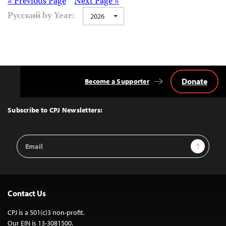
Posts
« Previous Page
Next Page »
Русский by Year:
2026
navigation
Donate
Become a Supporter
Back
to
Top
Subscribe to CPJ Newsletters:
Email
Sign Up
Address
Contact Us
CPJ is a 501(c)3 non-profit.
Our EIN is 13-3081500.