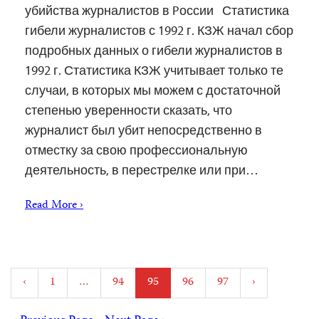
убийства журналистов в Pоссии Статистика
гибели журналистов с 1992 г. КЗЖ начал сбор
подробных данных о гибели журналистов в
1992 г. Статистика КЗЖ учитывает только те
случаи, в которых мы можем с достаточной
степенью уверенности сказать, что
журналист был убит непосредственно в
отместку за свою профессиональную
деятельность, в перестрелке или при…
Read More ›
Posts
‹
1
…
94
95
96
97
›
pagination