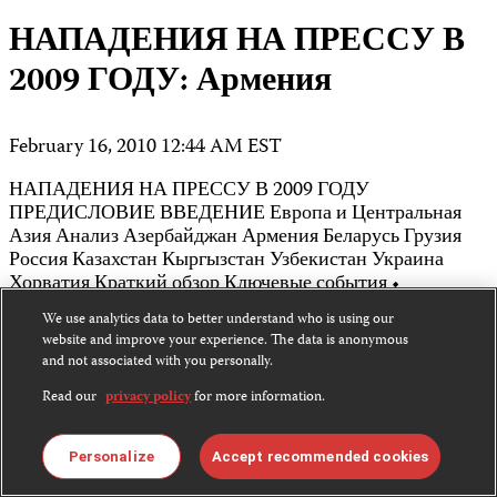
НАПАДЕНИЯ НА ПРЕССУ В
2009 ГОДУ: Армения
February 16, 2010 12:44 AM EST
НАПАДЕНИЯ НА ПРЕССУ В 2009 ГОДУ
ПРЕДИСЛОВИЕ ВВЕДЕНИЕ Европа и Центральная
Азия Анализ Азербайджан Армения Беларусь Грузия
Россия Казахстан Кыргызстан Узбекистан Украина
Хорватия Краткий обзор Ключевые события •
Вещательные СМИ переходят под контроль
We use analytics data to better understand who is using our
правительства или лояльных ему лиц. •Сообщается о
website and improve your experience. The data is anonymous
многочисленных нападениях, но полиция фактически
and not associated with you personally.
бездействует. Основная статистика 12 заявлений о
выдаче лицензии на вещание…
Read our
privacy policy
for more information.
Read More ›
Personalize
Accept recommended cookies