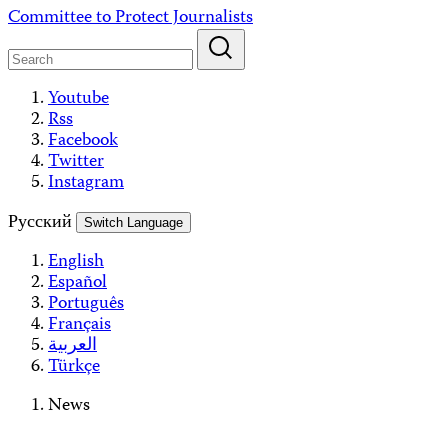
Skip
Committee to Protect Journalists
to
content
Youtube
Rss
Facebook
Twitter
Instagram
Русский
Switch Language
English
Español
Português
Français
العربية
Türkçe
News