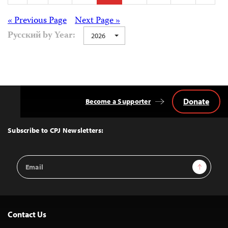
pagination
Posts
« Previous Page
Next Page »
Русский by Year:
2026
navigation
Donate
Become a Supporter
Back
to
Top
Subscribe to CPJ Newsletters:
Email
Sign Up
Address
Contact Us