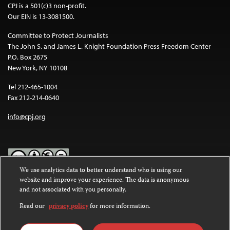
CPJ is a 501(c)3 non-profit.
Our EIN is 13-3081500.
Committee to Protect Journalists
The John S. and James L. Knight Foundation Press Freedom Center
P.O. Box 2675
New York, NY 10108
Tel 212-465-1004
Fax 212-214-0640
info@cpj.org
We use analytics data to better understand who is using our
website and improve your experience. The data is anonymous
Except where noted, text on this website is licensed under a
Creative
and not associated with you personally.
Commons Attribution-NonCommercial-NoDerivatives 4.0
International License
.
Read our
privacy policy
for more information.
Images and other media are not covered by the Creative Commons