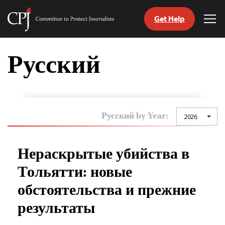
Get Help
Committee
Tog
to
Me
Skip
Protect
to
Русский
Journalists
content
tch
nguage
Русский by Year:
2026
Нераскрытые убийства в
Тольятти: новые
обстоятельства и прежние
результаты