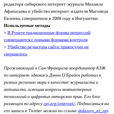
редактора сибирского интернет-журнала Михаила
Афанасьева и убийство интернет-издателя Магомеда
Евлоева, совершенное в 2008 году в Ингушетии.
Используемые методы
>
В Рунете традиционные формы репрессий
совмещаются с новыми формами контроля
>
Убийство редактора сайта: правосудие не
свершилось
Проживающий в Сан-Франциско координатор КЗЖ
по интернет-эдвокаси Дэнни О’Брайен работал в
разных регионах мира в качестве журналиста и
активиста, освещая вопросы компьютерных
технологий и цифровых авторских прав. Его блог
размещен по адресу
cpj.org/internet/
. Подписаться на
его записи в Twitter можно по ссылке
@danny_at_cpj
.