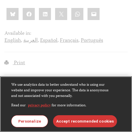
Share
Bluesky
Facebook
LinkedIn
X
WhatsApp
Email
this:
Available in:
English
,
العربية
,
Español
,
Français
,
Português
Print
Text Size
We use analytics data to better understand who is using our
website and improve your experience. The data is anonymous
and not associated with you personally.
Read our
privacy policy
for more information.
Copy Short Link
Personalize
Accept recommended cookies