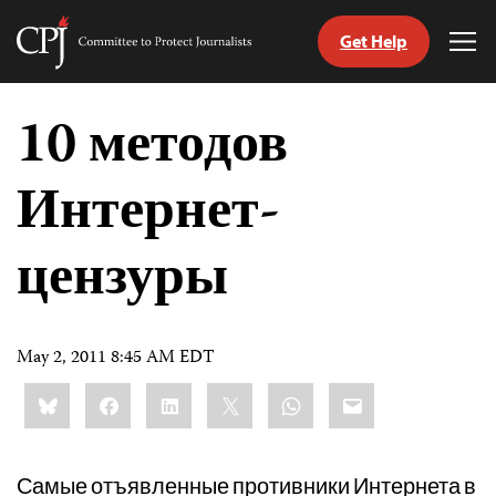
Get Help
Committee
Tog
to
Me
Skip
Protect
to
10 методов
Journalists
content
Интернет-
tch
nguage
цензуры
May 2, 2011 8:45 AM EDT
Share
Bluesky
Facebook
LinkedIn
X
WhatsApp
Email
this:
Самые отъявленные противники Интернета в