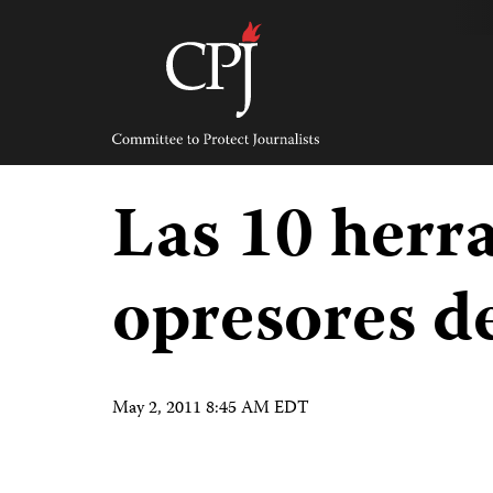
Skip
to
content
Committee
to
Protect
Journalists
Las 10 herr
opresores d
May 2, 2011 8:45 AM EDT