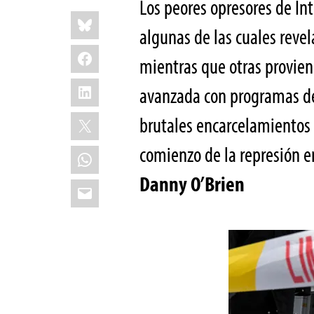
Los peores opresores de Int
Share
Bluesky
this:
algunas de las cuales revel
Facebook
mientras que otras provien
LinkedIn
avanzada con programas de
X
brutales encarcelamientos d
comienzo de la represión e
WhatsApp
Danny O’Brien
Email