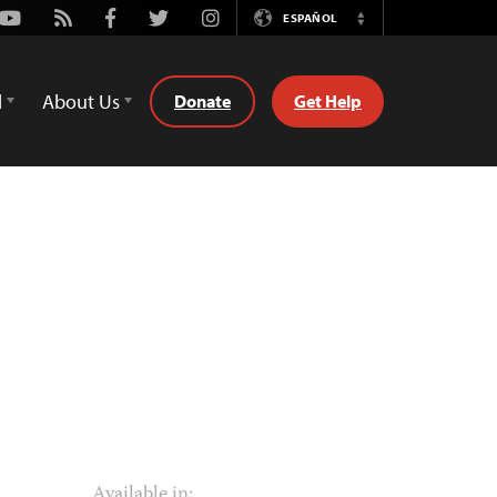
Youtube
Rss
Facebook
Twitter
Instagram
ESPAÑOL
Switch
Language
d
About Us
Donate
Get Help
Available in: