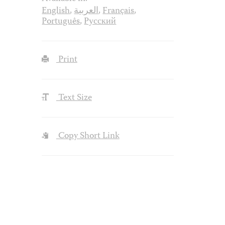
English
,
العربية
,
Français
,
Português
,
Русский
Print
Text Size
Copy Short Link