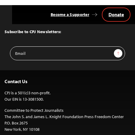
Donate
Become a Supporter
Back
to
Top
Subscribe to CPJ Newsletters:
Email
Sign Up
Address
Contact Us
CPJ is a 501(c)3 non-profit.
Our EIN is 13-3081500.
Committee to Protect Journalists
The John S. and James L. Knight Foundation Press Freedom Center
P.O. Box 2675
New York, NY 10108