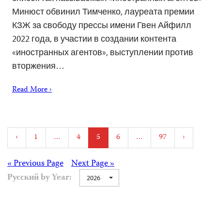
Минюст обвинил Тимченко, лауреата премии
КЗЖ за свободу прессы имени Гвен Айфилл
2022 года, в участии в создании контента
«иностранных агентов», выступлении против
вторжения…
Read More ›
Posts
‹
1
…
4
5
6
…
97
›
pagination
Posts
« Previous Page
Next Page »
Русский by Year:
2026
navigation