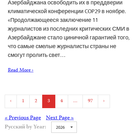
Азербайджана освободить их в преддверии
климатической конференции COP29 в ноябре.
«Продолжающееся заключение 11
журналистов из последних критических СМИ в
Азербайджане стало циничной гарантией того,
что самые смелые журналисты страны не
смогут пролить свет…
Read More ›
Posts
‹
1
2
3
4
…
97
›
pagination
Posts
« Previous Page
Next Page »
Русский by Year:
2026
navigation