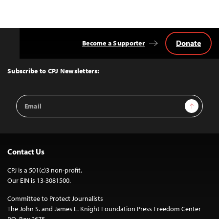
Donate
Become a Supporter
Back
to
Top
Subscribe to CPJ Newsletters:
Email
Sign Up
Address
Contact Us
CPJ is a 501(c)3 non-profit.
Our EIN is 13-3081500.
Committee to Protect Journalists
The John S. and James L. Knight Foundation Press Freedom Center