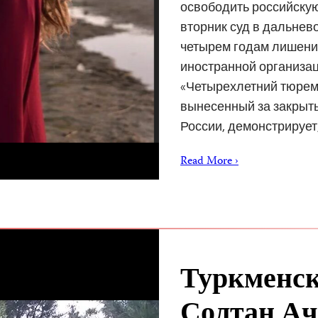
освободить российскую
вторник суд в дальнев
четырем годам лишения
иностранной организа
«Четырехлетний тюрем
вынесенный за закрыт
России, демонстрирует
Read More ›
Туркменс
Солтан Ач