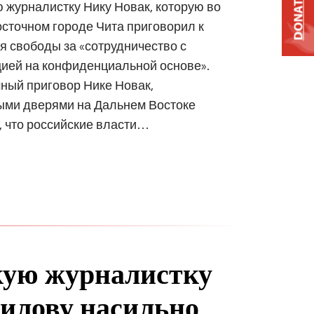
DONATE
 журналистку Нику Новак, которую во
осточном городе Чита приговорил к
 свободы за «сотрудничество с
цией на конфиденциальной основе».
ный приговор Нике Новак,
ыми дверями на Дальнем Востоке
, что российские власти…
кую журналистку
илову насильно