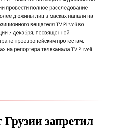
зии провести полное расследование
более дюжины лиц в масках напали на
зиционного вещателя TV Pirveli во
ции 7 декабря, посвященной
ране проевропейским протестам.
х на репортера телеканала TV Pirveli
 Грузии запретил