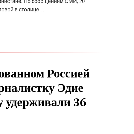
енистане. По сообщениям СМИ, 20
иловой в столице…
ованном Россией
налистку Эдие
 удерживали 36