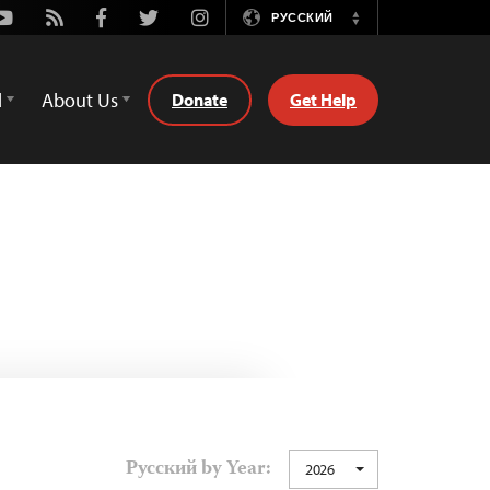
Youtube
Rss
Facebook
Twitter
Instagram
РУССКИЙ
Switch
Language
d
About Us
Donate
Get Help
Русский by Year:
2026