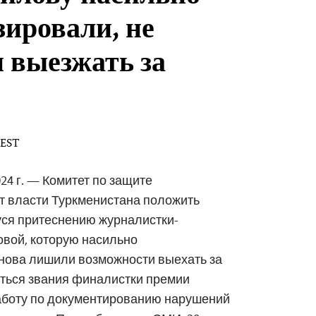
зировали, не
 выезжать за
 EST
24 г. — Комитет по защите
т власти Туркменистана положить
ся притеснению журналистки-
овой, которую насильно
снова лишили возможности выехать за
иться звания финалистки премии
аботу по документированию нарушений