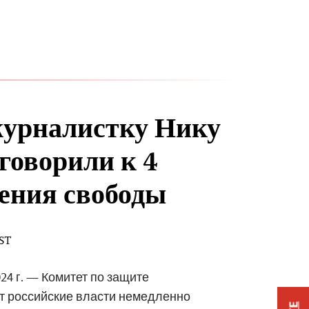
журналистку Нику
говорили к 4
ения свободы
EST
24 г. — Комитет по защите
т российские власти немедленно