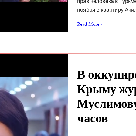
прав человека в Туркм
ноября в квартиру Ач
Read More ›
В оккупир
Крыму жур
Муслимову
часов