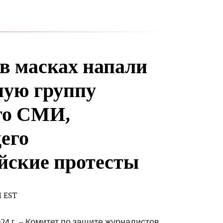
 масках напали
ную группу
го СМИ,
его
йские протесты
M EST
24 г. – Комитет по защите журналистов