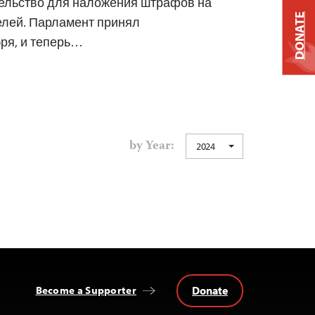
ельство для наложения штрафов на
DONATE
лей. Парламент принял
бря, и теперь…
by Year:
2024
Donate
Become a Supporter