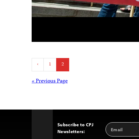
Posts
‹
1
2
pagination
Posts
« Previous Page
navigation
Subscribe to CPJ
Email
Back
Newsletters:
Address
to