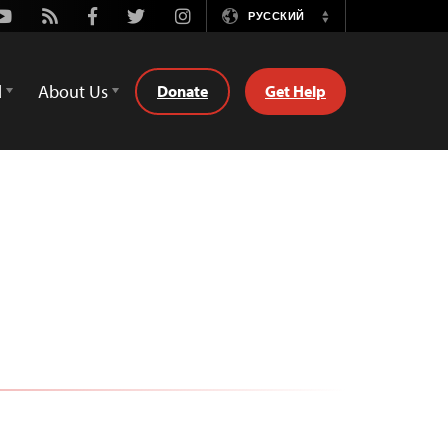
Youtube
Rss
Facebook
Twitter
Instagram
РУССКИЙ
Switch
Language
d
About Us
Donate
Get Help