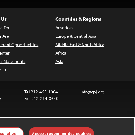
 Us
Countries & Regions
e Do
Americas
 Are
Europe & Central Asia
ment Opportunities
Middle East & North Africa
enter
Africa
al Statements
Asia
t Us
Tel 212-465-1004
info@cpj.org
er
Fax 212-214-0640
 media are not covered by the Creative Commons
sonalize
Accept recommended cookies