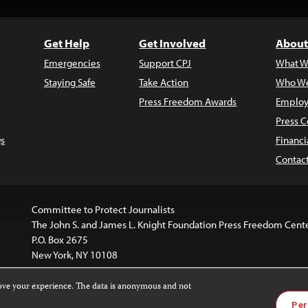
Get Help
Get Involved
About
Emergencies
Support CPJ
What W
Staying Safe
Take Action
Who We
Press Freedom Awards
Employ
Press C
s
Financi
Contac
Committee to Protect Journalists
The John S. and James L. Knight Foundation Press Freedom Cent
P.O. Box 2675
New York, NY 10108
rove your experience. The data is anonymous and not
website is licensed under a
Creative Commons
Images and other
Per