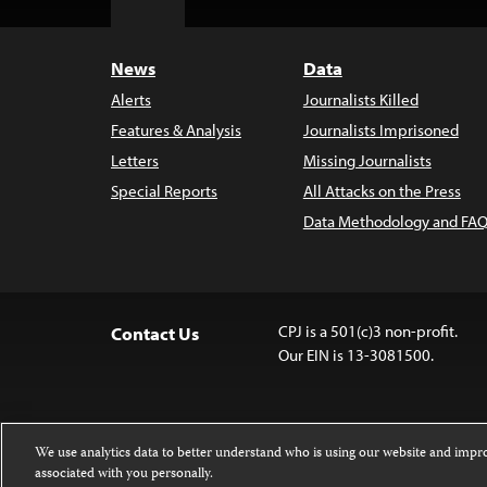
Top
News
Data
Alerts
Journalists Killed
Features & Analysis
Journalists Imprisoned
Letters
Missing Journalists
Special Reports
All Attacks on the Press
Data Methodology and FAQ
CPJ is a 501(c)3 non-profit.
Contact Us
Our EIN is 13-3081500.
We use analytics data to better understand who is using our website and imp
associated with you personally.
Except where noted, text on this 