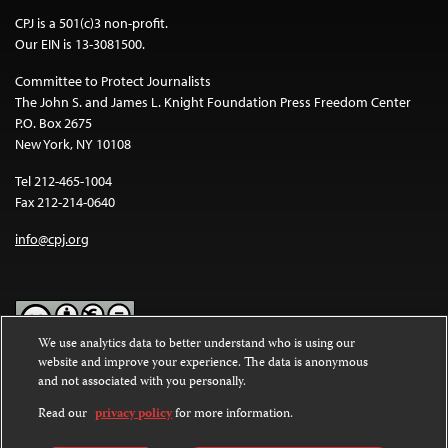
CPJ is a 501(c)3 non-profit.
Our EIN is 13-3081500.
Committee to Protect Journalists
The John S. and James L. Knight Foundation Press Freedom Center
P.O. Box 2675
New York, NY 10108
Tel 212-465-1004
Fax 212-214-0640
info@cpj.org
We use analytics data to better understand who is using our
website and improve your experience. The data is anonymous
Except where noted, text on this website is licensed under a
Creative
and not associated with you personally.
Commons Attribution-NonCommercial-NoDerivatives 4.0
International License
.
Read our
privacy policy
for more information.
Images and other media are not covered by the Creative Commons