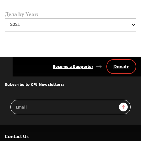
Дела by Year:
Donate
Become a Supporter
Back
to
Top
Subscribe to CPJ Newsletters:
Email
Sign Up
Address
Contact Us