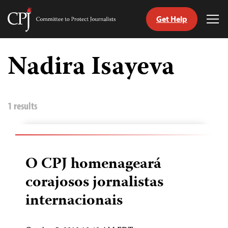
Get Help
Committee
Tog
to
Me
Skip
Protect
to
Nadira Isayeva
Journalists
content
itch
anguage
1 results
O CPJ homenageará
corajosos jornalistas
internacionais