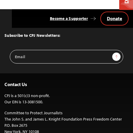
Donate
Become a Supporter
Back
to
Top
Subscribe to CPJ Newsletters:
Email
Sign Up
Address
Contact Us
CPJ is a 501(c)3 non-profit.
Our EIN is 13-3081500.
Committee to Protect Journalists
The John S. and James L. Knight Foundation Press Freedom Center
P.O. Box 2675
New York, NY 10108