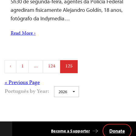
5h30 de segunda-feira, agentes da Polícia Federal
agrediram fisicamente Alejandro Goldín, 18 anos,
fotógrafo da Indymedia…
Read More ›
Posts
‹
1
…
124
125
pagination
Posts
« Previous Page
Português by Year:
2026
navigation
Donate
Become a Supporter
Back