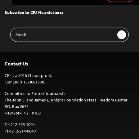
to
Top
Subscribe to CPJ Newsletters:
Email
Sign Up
Address
Contact Us
CPJ is a 501(c)3 non-profit.
Our EIN is 13-3081500.
Committee to Protect Journalists
The John S. and James L. Knight Foundation Press Freedom Center
P.O. Box 2675
New York, NY 10108
Tel 212-465-1004
Fax 212-214-0640