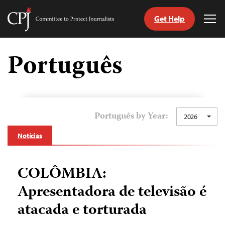
Get Help
Committee
Tog
to
Me
Skip
Protect
to
Português
Journalists
content
itch
anguage
Português by Year:
2026
Notícias
COLÔMBIA:
Apresentadora de televisão é
atacada e torturada