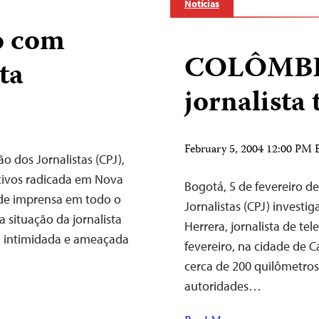
Notícias
o com
COLÔMBIA
ta
jornalista 
February 5, 2004 12:00 PM
o dos Jornalistas (CPJ),
tivos radicada em Nova
Bogotá, 5 de fevereiro de
 de imprensa em todo o
Jornalistas (CPJ) investi
ituação da jornalista
Herrera, jornalista de te
i intimidada e ameaçada
fevereiro, na cidade de 
cerca de 200 quilômetros
autoridades…