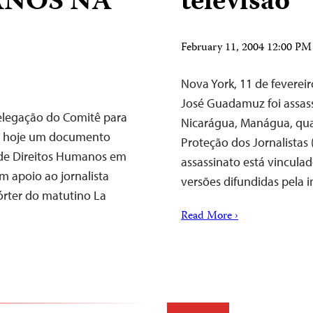
ANOS NA
televisão
February 11, 2004 12:00 P
Nova York, 11 de fevereir
José Guadamuz foi assass
elegação do Comitê para
Nicarágua, Manágua, qua
ou hoje um documento
Proteção dos Jornalistas 
 de Direitos Humanos em
assassinato está vinculad
em apoio ao jornalista
versões difundidas pela i
órter do matutino La
Read More ›