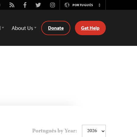
utube
Rss
Facebook
Twitter
Instagram
PORTUGUÊS
Switch
Language
d
About Us
Donate
Get Help
Português by Year: