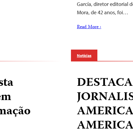
García, diretor editoria
Mora, de 42 anos, foi…
Read More ›
Notícias
sta
DESTAC
em
JORNALI
amação
AMERICA
AMERICA