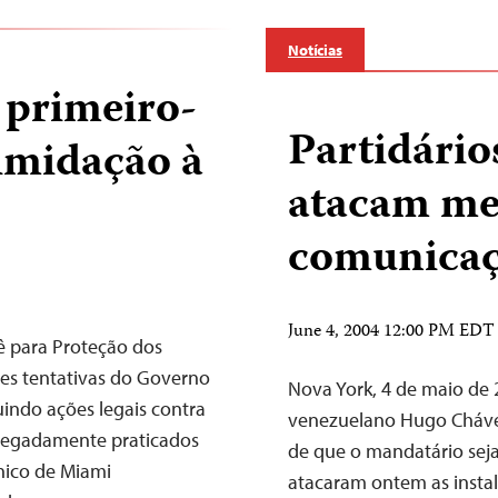
Notícias
 primeiro-
Partidário
timidação à
atacam me
comunica
June 4, 2004 12:00 PM EDT
ê para Proteção dos
tes tentativas do Governo
Nova York, 4 de maio de 
uindo ações legais contra
venezuelano Hugo Chávez
alegadamente praticados
de que o mandatário sej
ônico de Miami
atacaram ontem as insta