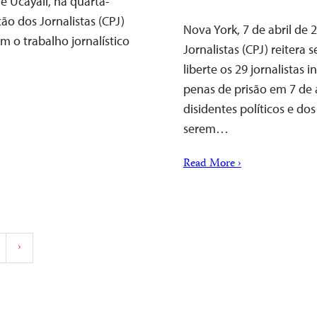
e Ucayali, na quarta-
ção dos Jornalistas (CPJ)
Nova York, 7 de abril de
m o trabalho jornalístico
Jornalistas (CPJ) reiter
liberte os 29 jornalista
penas de prisão em 7 de 
disidentes políticos e do
serem…
Read More ›
›