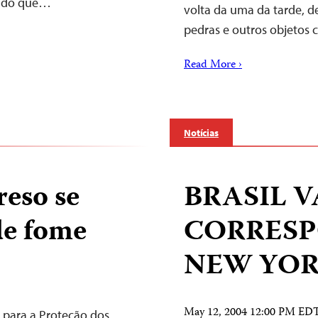
gando que…
volta da uma da tarde, d
pedras e outros objetos
Read More ›
Notícias
reso se
BRASIL V
de fome
CORRES
NEW YOR
May 12, 2004 12:00 PM ED
 para a Proteção dos