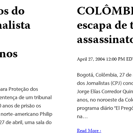
s do
COLÔMBIA:
nalista
escapa de 
assassinat
anos
April 27, 2004 12:00 PM E
Bogotá, Colômbia, 27 de
dos Jornalistas (CPJ) con
para Proteção dos
Jorge Elías Corredor Qui
sentença de um tribunal
anos, no noroeste da Col
 anos de prisão os
programa diário “El Pregó
 norte-americano Philip
na…
7 de abril, uma sala do
Read More ›