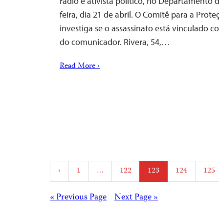
rádio e ativista político, no Departamento d
feira, dia 21 de abril. O Comitê para a Prote
investiga se o assassinato está vinculado co
do comunicador. Rivera, 54,…
Read More ›
Posts
‹
1
…
122
123
124
125
pagination
Posts
« Previous Page
Next Page »