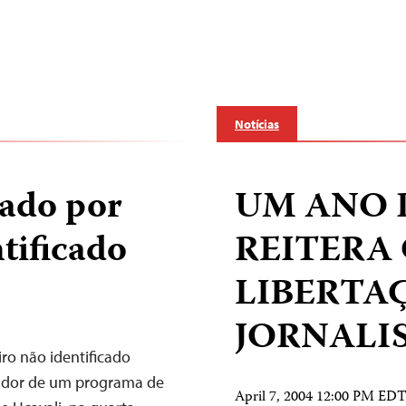
Notícias
nado por
UM ANO D
ntificado
REITERA 
LIBERTA
JORNALI
ro não identificado
tador de um programa de
April 7, 2004 12:00 PM ED