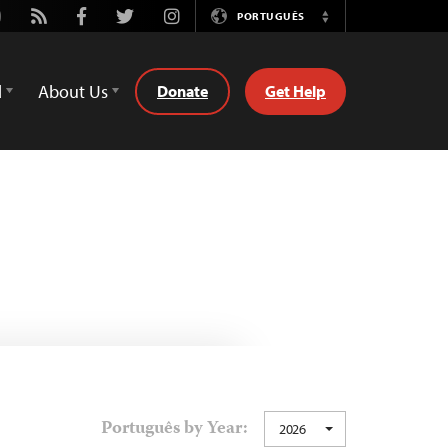
utube
Rss
Facebook
Twitter
Instagram
PORTUGUÊS
Switch
Language
d
About Us
Donate
Get Help
Português by Year:
2026