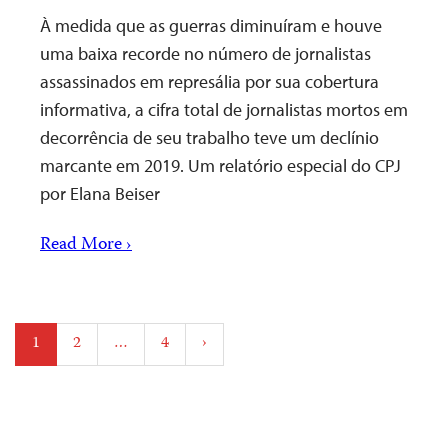
À medida que as guerras diminuíram e houve
uma baixa recorde no número de jornalistas
assassinados em represália por sua cobertura
informativa, a cifra total de jornalistas mortos em
decorrência de seu trabalho teve um declínio
marcante em 2019. Um relatório especial do CPJ
por Elana Beiser
Read More ›
Posts
1
2
…
4
›
pagination