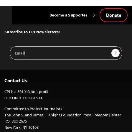
Donate
Become a Supporter
Back
to
Top
Subscribe to CPJ Newsletters:
Email
Sign Up
Address
Contact Us
CPJ is a 501(c)3 non-profit.
Our EIN is 13-3081500.
Committee to Protect Journalists
The John S. and James L. Knight Foundation Press Freedom Center
P.O. Box 2675
New York, NY 10108