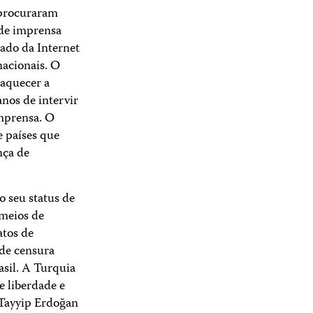
 procuraram
 de imprensa
zado da Internet
acionais. O
raquecer a
nos de intervir
imprensa. O
 países que
nça de
o seu status de
 meios de
atos de
 de censura
asil. A Turquia
 liberdade e
Tayyip Erdoğan