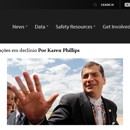
Yo
News
Data
Safety Resources
Get Involve
nações em declínio
Por Karen Phillips