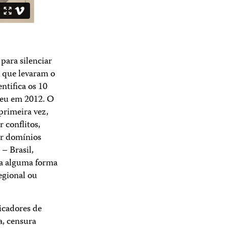
para silenciar
o que levaram o
ntifica os 10
reu em 2012. O
primeira vez,
 conflitos,
or domínios
 – Brasil,
ca alguma forma
egional ou
icadores de
a, censura