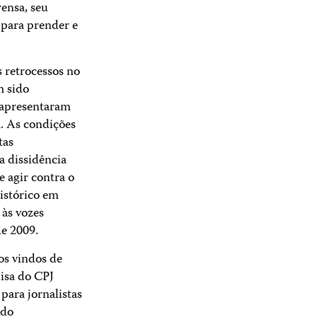
ensa, seu
 para prender e
 retrocessos no
m sido
 apresentaram
a. As condições
tas
a dissidência
e agir contra o
histórico em
 às vozes
de 2009.
os vindos de
isa do CPJ
para jornalistas
ido