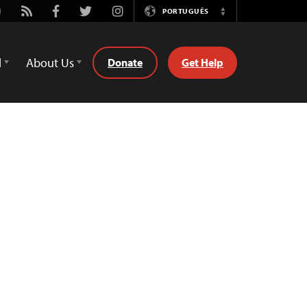
utube
Rss
Facebook
Twitter
Instagram
PORTUGUÊS
Switch
Language
d
About Us
Donate
Get Help