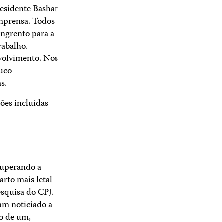
residente Bashar
imprensa. Todos
angrento para a
rabalho.
nvolvimento. Nos
ouco
s.
ões incluídas
superando a
arto mais letal
squisa do CPJ.
iam noticiado a
ão de um,