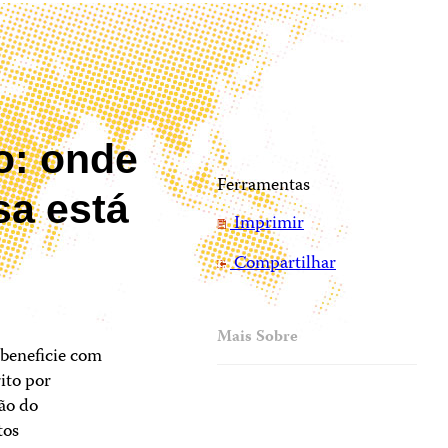
o: onde
Ferramentas
sa está
Imprimir
Compartilhar
Mais Sobre
 beneficie com
rito por
mão do
tos