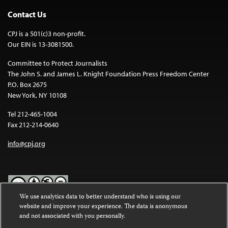
Contact Us
CPJ is a 501(c)3 non-profit.
Our EIN is 13-3081500.
Committee to Protect Journalists
The John S. and James L. Knight Foundation Press Freedom Center
P.O. Box 2675
New York, NY 10108
Tel 212-465-1004
Fax 212-214-0640
info@cpj.org
We use analytics data to better understand who is using our
website and improve your experience. The data is anonymous
Except where noted, text on this website is licensed under a
Creative
and not associated with you personally.
Commons Attribution-NonCommercial-NoDerivatives 4.0