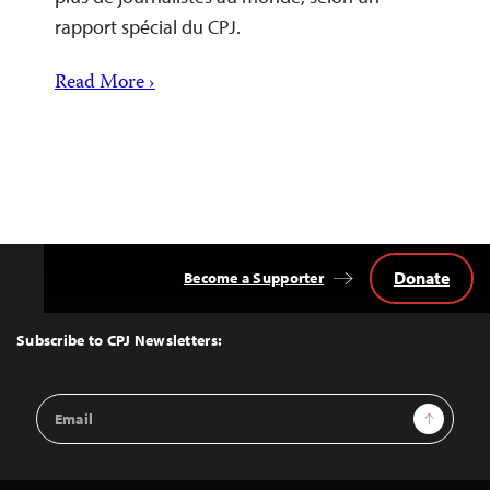
rapport spécial du CPJ.
Read More ›
Donate
Become a Supporter
Back
to
Top
Subscribe to CPJ Newsletters:
Email
Sign Up
Address