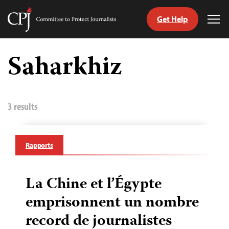
Get Help
Committee
Tog
to
Me
Skip
Protect
to
Saharkhiz
Journalists
content
tch
nguage
3 results
Rapports
La Chine et l’Égypte
emprisonnent un nombre
record de journalistes