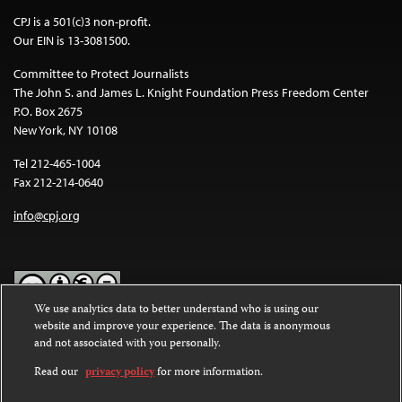
CPJ is a 501(c)3 non-profit.
Our EIN is 13-3081500.
Committee to Protect Journalists
The John S. and James L. Knight Foundation Press Freedom Center
P.O. Box 2675
New York, NY 10108
Tel 212-465-1004
Fax 212-214-0640
info@cpj.org
We use analytics data to better understand who is using our
website and improve your experience. The data is anonymous
Except where noted, text on this website is licensed under a
Creative
and not associated with you personally.
Commons Attribution-NonCommercial-NoDerivatives 4.0
International License
.
Read our
privacy policy
for more information.
Images and other media are not covered by the Creative Commons