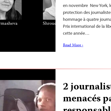
en novembre New York, l
protection des journaliste
hommage à quatre journali
Prix international de la li
cette année…
Read More ›
2 journali
menacés pa