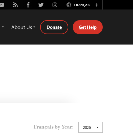
Youtube
Rss
Facebook
Twitter
Instagram
FRANÇAIS
Switch
Language
d
About Us
Donate
Get Help
Français by Year:
2026