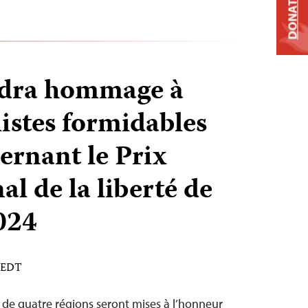
DONATE
ndra hommage à
listes formidables
ernant le Prix
al de la liberté de
2024
M EDT
es de quatre régions seront mises à l’honneur