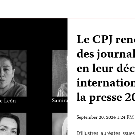
Le CPJ re
des journa
en leur déc
internation
la presse 
September 20, 2024 1:24 P
D’illustres lauréates issu