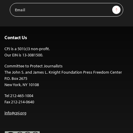
Email
Sign Up
Address
Contact Us
CPJ is a 501(c)3 non-profit.
Our EIN is 13-3081500.
Committee to Protect Journalists
The John S. and James L. Knight Foundation Press Freedom Center
P.O. Box 2675
New York, NY 10108
Tel 212-465-1004
Fax 212-214-0640
info@cpj.org