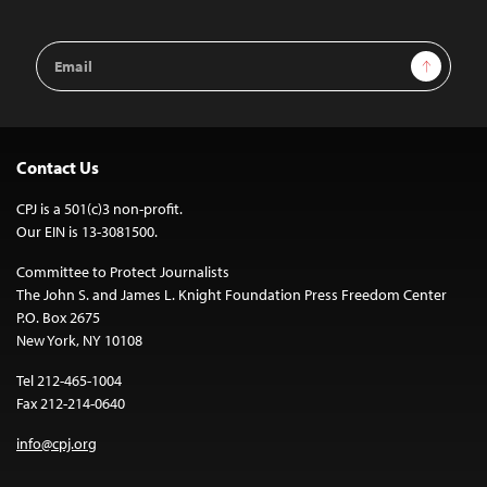
Email
Sign Up
Address
Contact Us
CPJ is a 501(c)3 non-profit.
Our EIN is 13-3081500.
Committee to Protect Journalists
The John S. and James L. Knight Foundation Press Freedom Center
P.O. Box 2675
New York, NY 10108
Tel 212-465-1004
Fax 212-214-0640
info@cpj.org