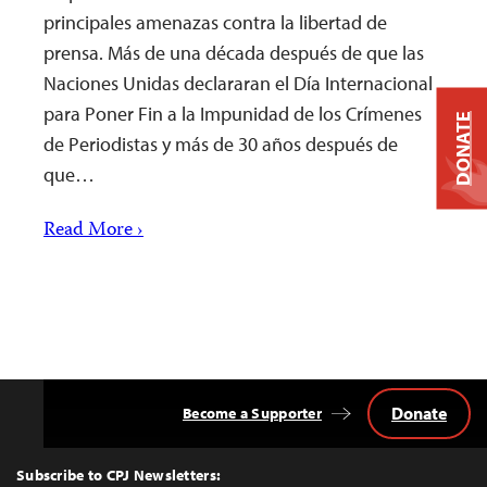
principales amenazas contra la libertad de
prensa. Más de una década después de que las
Naciones Unidas declararan el Día Internacional
para Poner Fin a la Impunidad de los Crímenes
DONATE
de Periodistas y más de 30 años después de
que…
Read More ›
Donate
Become a Supporter
Back
to
Top
Subscribe to CPJ Newsletters: