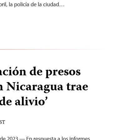
il, la policía de la ciudad…
ación de presos
n Nicaragua trae
de alivio’
EST
 de 2023 — En respuesta a los informes