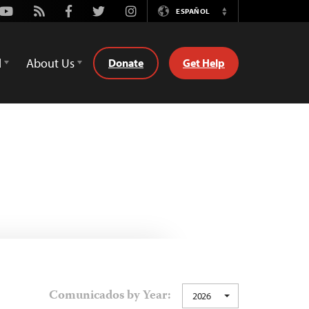
Youtube
Rss
Facebook
Twitter
Instagram
ESPAÑOL
Switch
Language
d
About Us
Donate
Get Help
Comunicados by Year:
2026