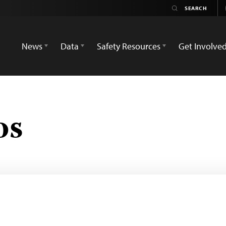
News
Data
Safety Resources
Get Involve
os