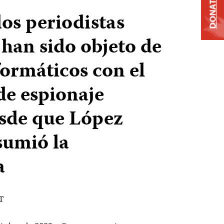
DONATE
os periodistas
han sido objeto de
formáticos con el
e espionaje
sde que López
sumió la
a
DT