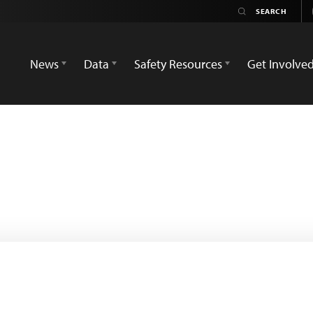
News
Data
Safety Resources
Get Involve