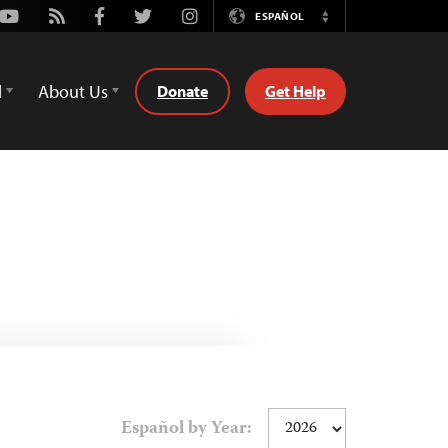
Youtube
Rss
Facebook
Twitter
Instagram
ESPAÑOL
Switch
Language
d
About Us
Donate
Get Help
Español by Year: