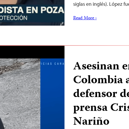
siglas en inglés). López f
Read More ›
Asesinan e
Colombia a
defensor de
prensa Cri
Nariño