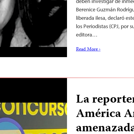
deben investigar de inmed
Berenice Guzmán Rodríguez
liberada ilesa, declaró es
los Periodistas (CPJ, por 
editora…
Read More ›
La reporte
América A
amenazada 