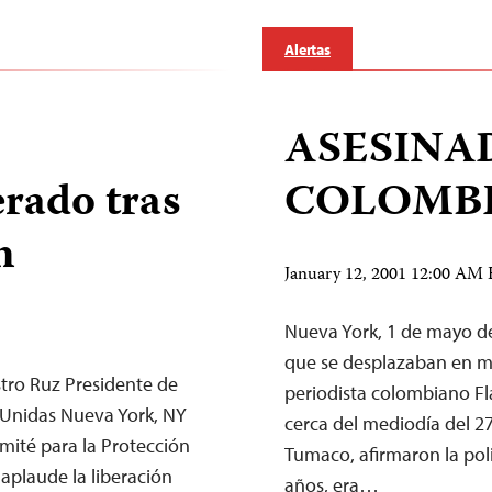
Alertas
ASESINA
erado tras
COLOMB
n
January 12, 2001 12:00 AM
Nueva York, 1 de mayo de
que se desplazaban en mo
stro Ruz Presidente de
periodista colombiano F
 Unidas Nueva York, NY
cerca del mediodía del 27
mité para la Protección
Tumaco, afirmaron la poli
) aplaude la liberación
años, era…