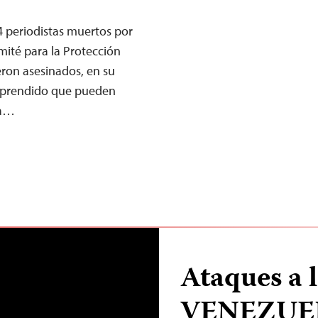
4 periodistas muertos por
mité para la Protección
eron asesinados, en su
 aprendido que pueden
La…
Ataques a 
VENEZUE