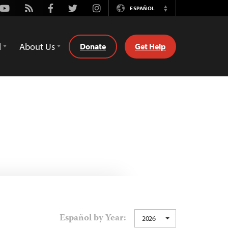
Youtube
Rss
Facebook
Twitter
Instagram
ESPAÑOL
Switch
Language
d
About Us
Donate
Get Help
Español by Year:
2026