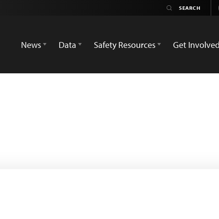
News
Data
Safety Resources
Get Involve