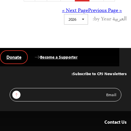
pagination
Posts
Next Page »
« Previous Page
العربية by Year:
2026
navigation
Donate
Become a Supporter
Back
to
Top
Subscribe to CPJ Newsletters:
Email
Sign Up
Address
Contact Us