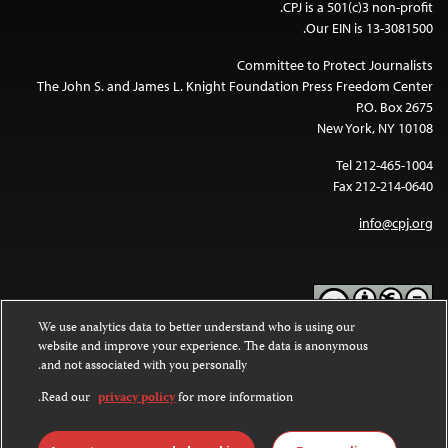
CPJ is a 501(c)3 non-profit.
Our EIN is 13-3081500.
Committee to Protect Journalists
The John S. and James L. Knight Foundation Press Freedom Center
P.O. Box 2675
New York, NY 10108
Tel 212-465-1004
Fax 212-214-0640
info@cpj.org
We use analytics data to better understand who is using our
website and improve your experience. The data is anonymous
Except where noted, text on this website is licensed under a
Creative
and not associated with you personally.
Commons Attribution-NonCommercial-NoDerivatives 4.0
.
International License
Read our
privacy policy
for more information.
Images and other media are not covered by the Creative Commons