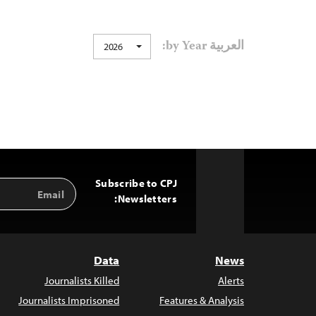
العربية by Year:
2026
Subscribe to CPJ
Email
Back
Address
Newsletters:
to
Top
Data
News
Journalists Killed
Alerts
Journalists Imprisoned
Features & Analysis