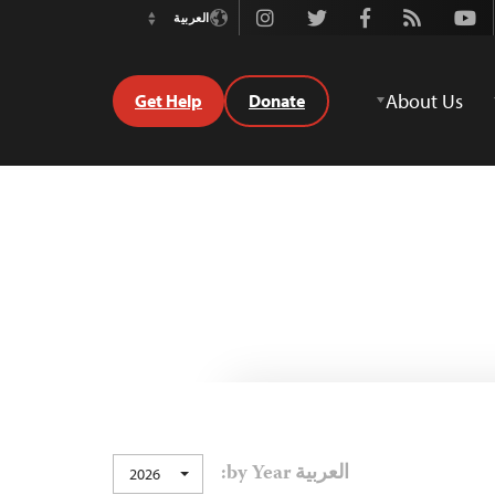
Instagram
Twitter
Facebook
Rss
Youtube
العربية
Switch
Language
About Us
Get Help
Donate
العربية by Year:
2026