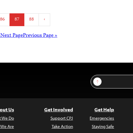
Posts
86
87
88
›
agination
Posts
Next Page »
« Previous Page
avigation
Sign Up
out Us
Get Involved
Get Help
t We Do
Support CPJ
Emergencies
 We Are
Take Action
Staying Safe