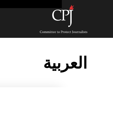
Ski
t
conten
Committee
to
Protect
Journalists
العربية