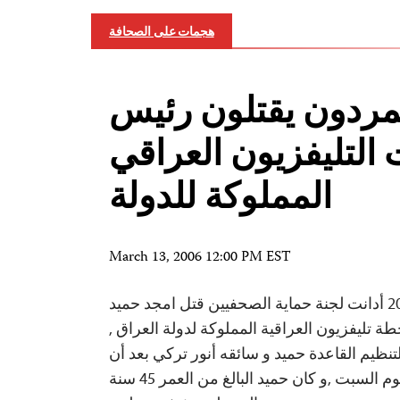
هجمات على الصحافة
تمردون يقتلون رئيس
التليفزيون العراقي
المملوكة للدولة
March 13, 2006 12:00 PM EST
نيويورك, 13 مارس 2006 أدانت لجنة حماية الصحفيين قتل امجد حميد
ة تليفزيون العراقية المملوكة لدولة العراق ,
نظيم القاعدة حميد و سائقه أنور تركي بعد أن
اعدوا له كمين في بغداد يوم السبت ,و كان حميد البالغ من العمر 45 سنة