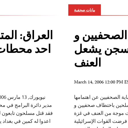
بيانات صحفية
الصحفيين و
العراق: الم
لسجن يشعل
احد محطات 
العنف
March 14, 2006 12:00 PM E
 أعربت لجنة حماية الصحفيين عن اهتمامها
لمسلحين باختطاف صحفيين و
مدير دائرة البرامج في محط
رت موجة من العنف في غزة
فقد قتل مسلحون تابعون لت
 فرضت القوات الإسرائيلية