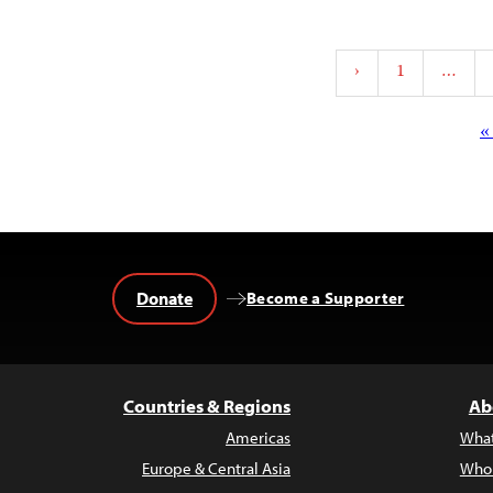
‹
1
…
p
n
Donate
Become a Supporter
Countries & Regions
Ab
Americas
Wha
Europe & Central Asia
Who