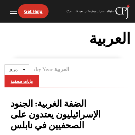
Get Help
Toggle
Committee
Menu
to
Ski
Protect
t
العربية
Journalists
conten
العربية by Year:
2026
بيانات صحفية
الضفة الغربية: الجنود
الإسرائيليون يعتدون على
الصحفيين في نابلس