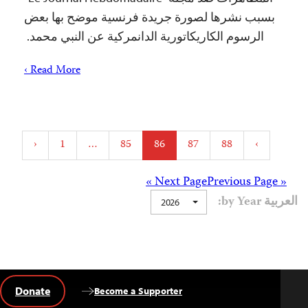
بسبب نشرها لصورة جريدة فرنسية موضح بها بعض
الرسوم الكاريكاتورية الدانمركية عن النبي محمد.
Read More ›
Posts
‹
1
…
85
86
87
88
›
pagination
Posts
Next Page »
« Previous Page
العربية by Year:
2026
navigation
Donate
Become a Supporter
Back