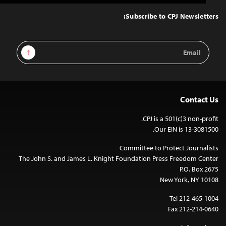
to
Top
Subscribe to CPJ Newsletters:
Email
Sign Up
Address
Contact Us
CPJ is a 501(c)3 non-profit.
Our EIN is 13-3081500.
Committee to Protect Journalists
The John S. and James L. Knight Foundation Press Freedom Center
P.O. Box 2675
New York, NY 10108
Tel 212-465-1004
Fax 212-214-0640