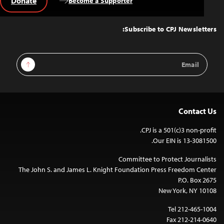
Donate
Become a Supporter
Back
to
Top
Subscribe to CPJ Newsletters:
Email
Sign Up
Address
Contact Us
CPJ is a 501(c)3 non-profit.
Our EIN is 13-3081500.
Committee to Protect Journalists
The John S. and James L. Knight Foundation Press Freedom Center
P.O. Box 2675
New York, NY 10108
Tel 212-465-1004
Fax 212-214-0640