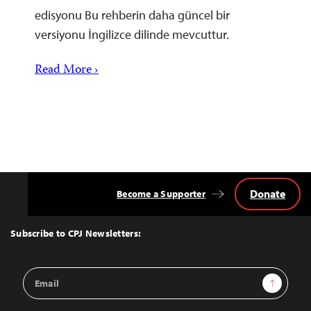
edisyonu Bu rehberin daha güncel bir
versiyonu İngilizce dilinde mevcuttur.
Read More ›
Donate
Become a Supporter
Back
to
Top
Subscribe to CPJ Newsletters:
Email
Sign Up
Address