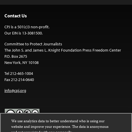
Contact Us
CPJ is a 501(c)3 non-profit.
Our EIN is 13-3081500.
Committee to Protect Journalists
The John S. and James L. Knight Foundation Press Freedom Center
P.O. Box 2675
New York, NY 10108
Tel 212-465-1004
Fax 212-214-0640
info@cpj.org
We use analytics data to better understand who is using our
website and improve your experience. The data is anonymous
Except where noted, text on this website is licensed under a
Creative