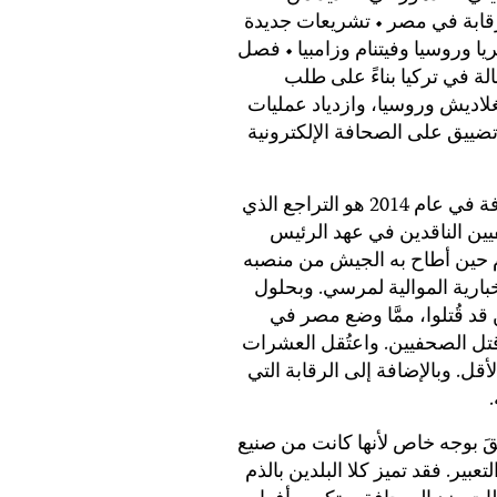
قابة في مصر • تشريعات جديدة
ريا وروسيا وفيتنام وزامبيا • فصل
ة في تركيا بناءً على طلب
اديش وروسيا، وازدياد عمليات
ضييق على الصحافة الإلكترونية
لعل التراجع الأشد الذي شهدته حرية الصحافة في عام 2014 هو التراجع الذي
ن الناقدين في عهد الرئيس
م حين أطاح به الجيش من منصبه
خبارية الموالية لمرسي. وبحلول
قد قُتلوا، ممَّا وضع مصر في
 قتل الصحفيين. واعتُقل العشرات
ل. وبالإضافة إلى الرقابة التي
.
قلقَ بوجه خاص لأنها كانت من صنيع
ير. فقد تميز كلا البلدين بالذم