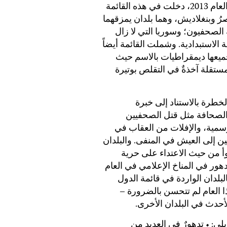
البالغة بالنسبة للصحفيين حول العالم. وفي العام 2013، دخلت في هذه القائمة
رُ وبنغلاديش، وهما بلدان يمزقهما
صحفيون؛ وسوريا التي لا زال
 الاستبدادية. وشملت القائمة أيضاً
وجميعها ديمقراطيات بالاسم حيث
مستقلة آخذةٌ في التقلص بوتيرة
خطرة بالاستناد إلى خبرة
 الصحافة مثل قتل الصحفيين
رسمية، والإفلات من العقاب في
ن إلى العيش في المنفى. والبلدان
أ من حيث الاعتداء على حرية
هور في المناخ الإعلامي في العام
البلدان الواردة في قائمة الدول
ي قائمة هذا العام لم تتحسن بالضرورة –
حدث في البلدان الأخرى.
اتجاهات التي شهدها العام 2013 ما يلي: • تدهورٌ في العديد من