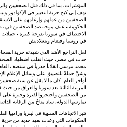
المؤشرات، بما في ذلك قتل الصحفيين والر
تهف إلى كبح حرية التعبير في الإكوادور وليب
الصحفيين من عملهم وإرغامهم على الاستقال
الحكومة • عنف موجه ضد الصحفيين في بنغل
الاختطاف في سوريا بدرجة كبيرة • حملات ت
في روسيا وفيتنام وبنغلاديش
حدث في مصر، حيث انقلب اضطهاد الصحفيي
محمد مرسي انقلاباً جذرياً في منتصف العا
وشنَّ حملةً للتضييق على وسائل الإعلام الإ
أواخر العام، كان ما لا يقل عن ستة صحفيين 
المرتبة الثالثة بعد سوريا والعراق من حيث
من الصحفيين واحتجزوا لفترة وجيزة على الأق
تمارسها الدولة، ساد مناخٌ من الرقابة الذاتية
تثير الاتجاهات السلبية في ليبريا وزامبيا ال
الحكومات التي وعدت بعهد جديد من حرية التعب