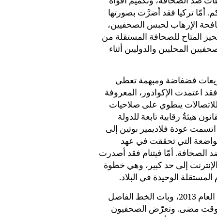
ات ضد الصحافة، وتكميم أفواه
أمّا تركيا فقد أضرَّت بصورتها
افحة الإرهاب لحبس الصحفيين،
لحيز المتاح للصحافة المستقلة من
فيين المحليين والدوليين أثناء
شريعات فضفاضة ومبهمة تعطي
د اعتمدت الإكوادور، المعروفة
اً للاتصالات ينطوي على صلاحيات
 هيئةُ رقابية تابعة للدولة
 اتسمت عودة فلاديمير بوتين إلى
تواضعة التي تحققت في عهد
د الصحافة. أمّا فيتنام فقد أصدرت
الإنترنت إلى حد كبير، وهي خطوة
 المستقلة الوحيدة في البلاد.
عصفَ الاستقطاب السياسي ببنغلاديش في العام 2013، وبات الخط الفاصل
ي وقت مضى. وتعرّض الصحفيون