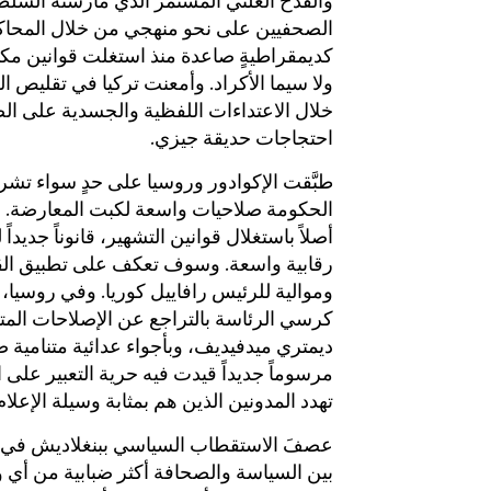
والقدح العلني المستمر الذي مارسته السلط
الصحفيين على نحو منهجي من خلال المحاكم. 
كديمقراطيةٍ صاعدة منذ استغلت قوانين مك
ولا سيما الأكراد. وأمعنت تركيا في تقليص ا
خلال الاعتداءات اللفظية والجسدية على الصح
احتجاجات حديقة جيزي.
طبَّقت الإكوادور وروسيا على حدٍ سواء ت
الحكومة صلاحيات واسعة لكبت المعارضة. فق
أصلاً باستغلال قوانين التشهير، قانوناً جديد
رقابية واسعة. وسوف تعكف على تطبيق القانون
وموالية للرئيس رافاييل كوريا. وفي روسيا،
كرسي الرئاسة بالتراجع عن الإصلاحات الم
ديمتري ميدفيديف، وبأجواء عدائية متنامية ض
مرسوماً جديداً قيدت فيه حرية التعبير على 
تهدد المدونين الذين هم بمثابة وسيلة الإعلام
بين السياسة والصحافة أكثر ضبابية من أ