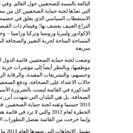
التي تعدّها لجنة حماية الصحفيين كل من مص
الاستقطاب السياسي الذي يعلق في خضمه ال
النزاع العنيف يعصف بها؛ وفيتنام ذات القبضة
الإكوادور وليبريا وروسيا وتركيا وزامبيا – 
المساحة المتاحة لحرية التعبير والصحافة ال
سريعة.
وضعت لجنة حماية الصحفيين قائمة الدول ال
موظفيها، وبالنظر أيضاً إلى مؤشرات حرية
وحبسهم، والتشريعات المقيدة، والرقابة ال
حالات الاعتداء على الصحافة، ودفع الصحفيي
المذكورة في القائمة ليست بالضرورة الأسو
الصحافة، بل هي البلدان التي شهدت أبرز تد
2013 حسبما وثقته لجنة حماية الصحفيين. ف
الخطرة لعام 2012 والتي لا ترد ف
وإنما خرجت من القائمة بفضل التطورات الأ
تشمل ال