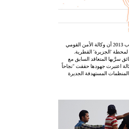
ذكرت مجلة ‘دير شبيغل’ في31 أغسطس/آب 2013 أن وكالة الأمن القومي
لمحطة ‘الجزيرة’ القطرية.
ائق سرَّبها المتعاقد السابق مع
الة اعتبرت جهودها حققت “نجاحاً
 المنظمات المستهدفة الجديرة