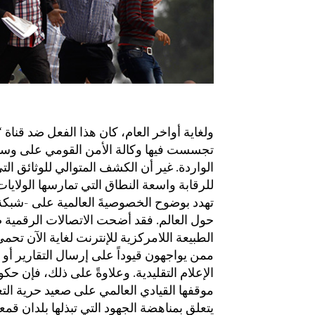
ولغاية أواخر العام، كان هذا الفعل ضد قناة ‘ا
تجسست فيها وكالة الأمن القومي على وسيلة
الواردة. غير أن الكشف المتوالي للوثائق ا
للرقابة واسعة النطاق التي تمارسها الولايا
تهدد بوضوح الخصوصيةَ العالمية على -شبكة ا
حول العالم. فقد أضحت الاتصالات الرقمية ض
الطبيعة اللامركزية للإنترنت لغاية الآن تح
ممن يواجهون قيوداً على إرسال التقارير أو 
الإعلام التقليدية. وعلاوةً على ذلك، فإن ح
موقفها القيادي العالمي على صعيد حرية التعبي
يتعلق بمناهضة الجهود التي تبذلها بلدان قم