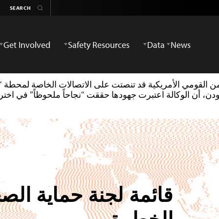
Get Involved
Safety Resources
Data
News
بيغل’ في31 أغسطس/آب 2013 أن وكالة الأمن القومي الأمريكية قد تنصتت على الاتصالات 
سنودن، أن الوكالة اعتبرت جهودها حققت “نجاحاً ملحوظاً” في اخت
قائمة لجنة حماية الص