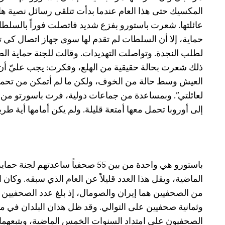
المكسيك حتى هذا العام عندما بدأت تتلقى رسائل نصية ه
عائلتها. شعرت باستورو بفزع شديد فاتصلت فوراً بالسل
حماية، إلا أن السلطات لم تقدم لها سوى جهاز اتصال كي
لطلب النجدة. وتواصلت التهديدات. وقالت للجنة حماية الص
ذلك شعرت بحالة حقيقية من الهلع، وفكرت: يجب عليّ أن أغا
العيش وسط حالة من الخوف، ولكن ما لم أتمكن من تحم
لعائلتي”. وبمساعدة من جماعات دولية، فرت باسورتو م
إلى أوروبا تحمل معها أمتعة قليلة. ولم يكن أمامها أية طري
الماضية، ويقل هذا العدد قليلاً عن العام الذي سبقه. وكان الب
من الصحفيين هما إيران والصومال، إذ بلغ عدد الصحفيين 
وثمانية صحفيين على التوالي. وقد ظل هذان البلدان في مقد
الصحفيون على امتداد السنوات الخمس الماضية، ويتبعهما إ