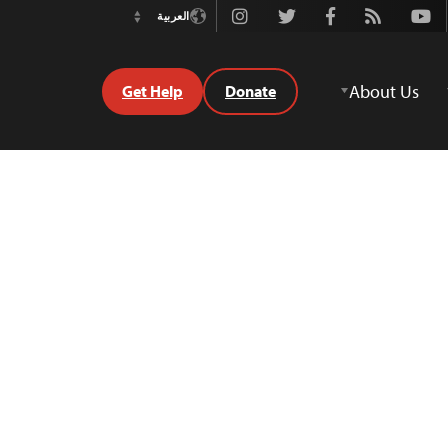
Instagram
Twitter
Facebook
Rss
Youtube
العربية
Switch
Language
About Us
Get Help
Donate