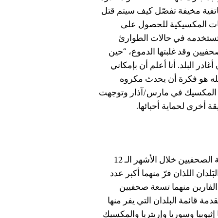
اتفية مخيفة تفصّل كيف سيتم قتل
طات المكسيكية للحصول على
 تستخدمه في حالات الطوارئ
حفيين وقد غلبتها الدموع، “حين
در البلد. أنا أعلم أن بإمكاني
له هو فكرة أن يحدث مكروه
ن المكسيك في مارس/آذار وتوجهت
قة أخرى لحماية أحبائها.
باستورو هي واحدة من بين 55 صحفياً ساعدتهم لجنة حماية الصحفيين خلال الأشهر الـ 12
َلدان اللذان فرّ منهما أكبر عدد
الفارين منهما تسعة صحفيين
مة قائمة البلدان التي يفر منها
ثيوبيا وسوريا وإريتريا والمكسيك