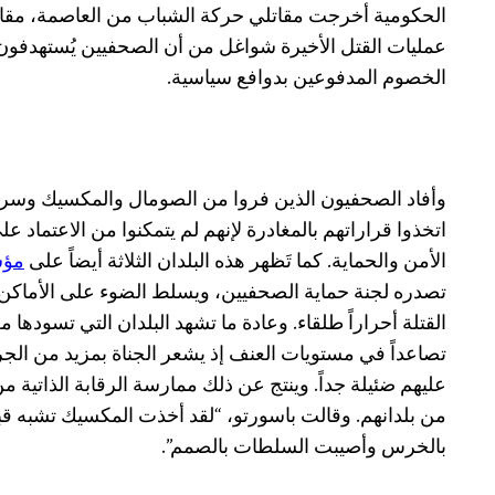
عمليات القتل الأخيرة شواغل من أن الصحفيين يُستهدفون
الخصوم المدفوعين بدوافع سياسية.
وأفاد الصحفيون الذين فروا من الصومال والمكسيك وسريلا
اتخذوا قراراتهم بالمغادرة لإنهم لم يتمكنوا من الاعتماد 
الأمن والحماية. كما تَظهر هذه البلدان الثلاثة أيضاً على
مؤش
تصدره لجنة حماية الصحفيين، ويسلط الضوء على الأماكن 
القتلة أحراراً طلقاء. وعادة ما تشهد البلدان التي تسودها 
تصاعداً في مستويات العنف إذ يشعر الجناة بمزيد من الجر
عليهم ضئيلة جداً. وينتج عن ذلك ممارسة الرقابة الذاتية 
من بلدانهم. وقالت باسورتو، “لقد أخذت المكسيك تشبه قب
بالخرس وأصيبت السلطات بالصمم”.