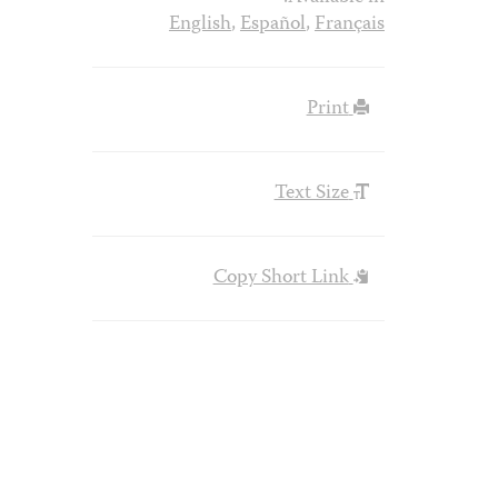
English
,
Español
,
Français
Print
Text Size
Copy Short Link