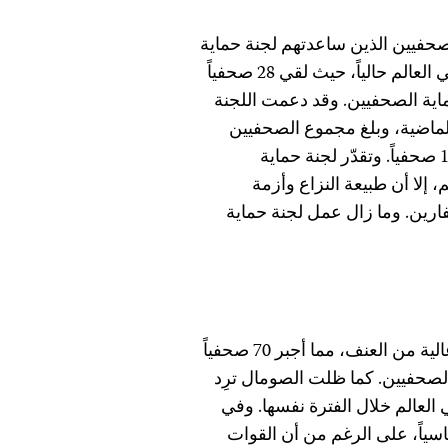
صحفيين الذين ساعدتهم لجنة حماية
الصحفيين. وتعتبر سوريا هي البلد الأشد فتكاً بالصحفيين في العالم حالياً، حيث لقي 28 صحفياً
وفقاً لأبحاث لجنة حماية الصحفيين. وقد دعمت اللجنة
 صحفيين ممن فروا من سوريا خلال الأشهر الـ 12 الماضية، وبلغ مجموع الصحفيين
السوريين الذين ساعدتهم اللجنة خلال السنوات الماضية 18 صحفياً. وتقدّر لجنة حماية
 إلا أن طبيعة النزاع وأزمة
فارين. وما زال عمل لجنة حماية
تعاني الصومال التي تمزقها النزاعات أيضاً من مستويات عالية من العنف، مما أجبر 70 صحفياً
أبحاث لجنة حماية الصحفيين. كما ظلت الصومال ترِد
العالم خلال الفترة نفسها. وفي
ستوى قياسياً، على الرغم من أن القوات