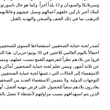
وسريلانكا والسودان و 13 بلداً آخراً. وكما 
كملاذ أخير تاركين خلفهم أعمالهم وسبل عيشهم وعائلاتهم
الترهيب بما في ذلك العنف والسجن والتهديد بالقتل.
تُصدر لجنة حماية الصحفيين استقصاءها السنوي للصحفيين
احتفالاً باليوم العالمي للاجئين في
فروا من بلادهم نظراً لتعرضهم للقمع بسبب عملهم، وممن
عن ثلاثة أشهر، وممن تعلم لجنة حماية الصحفيين أماكن و
الاستقصاء إلى الحالات التي دعمتها لجنة حماية الصحفيين
التوجهات الدولية. ولا يتضمن الاستقصاء العديد من الصحفيي
يغادرون بلادهم سعياً للحصول على فرص مهنية أفضل، أو
الذين يتم استهدافهم بسبب مزاولتهم لأنشطة لا تتصل بال