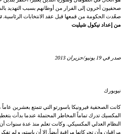
هو الحال في الصومال وسوريا اللذين يعتبرا أخطر بلدين 
صحفيون آخرون إلى الفرار من أوطانهم بسبب التهديد با
صعّدت الحكومة من قمعها قبل عقد الانتخابات الرئاسية.
ت
من إعداد نيكول شيليت
صدر في 19 يونيو/حزيران 2013
نيويورك
كانت الصحفية فيرونيكا باسورتو التي تتمتع بعشرين عاما
المكسيك تدرك تماماً المخاطر المحتملة عندما بدأت بتغطية
النظام العدلي المكسيكي. وكانت تعلم منذ عدة سنوات أن ه
مراقبان وأن تحركاتها مراقبة أيضاً. إلا أن باستورو لم تفكر