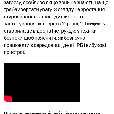
загрозу, особливо якщо вони не знають, на що
треба звертати увагу. З огляду на зростання
стурбованості з приводу широкого
застосування цієї зброї в Україні, CPJ Emergencies
створила це відео та Інструкцію з техніки
безпеки, щоб пояснити, як безпечно
працювати в середовищі, де є НРБ і вибухові
пристрої.
Ось деякі рекомендації, які слід взяти до уваги,