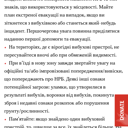
знаків, що використовуються у місцевості. Майте
план екстреної евакуації на випадок, якщо ви
зіткнетеся з вибухівкою або станеться який-небудь
інцидент. Першочергова увага повинна приділятися
наданню першої допомоги та евакуації.
На територіях, де є вірогідні вибухові пристрої, не
пересувайтеся вночі або при обмеженій видимості.
При в’їзді в нову зону завжди звертайте увагу на
офіційні та/або імпровізовані попередження/вивіски,
що попереджають про НРБ. Деякі інші ознаки
потенційної загрози: уламки, що утворилися в
результаті вибухів, воронки від вибухів, покинута
зброя і недавні ознаки розкопок або порушення
DONATE
грунту/рослинності.
Пам’ятайте: якщо знайдено один вибуховий
пристрій, то, швидше за все, їх знайдеться більше. На