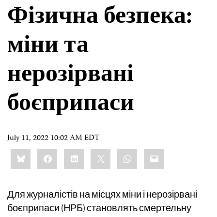
Фізична безпека:
міни та
нерозірвані
боєприпаси
July 11, 2022 10:02 AM EDT
Share
Bluesky
Facebook
LinkedIn
X
WhatsApp
Email
this:
Для журналістів на місцях міни і нерозірвані
боєприпаси (НРБ) становлять смертельну