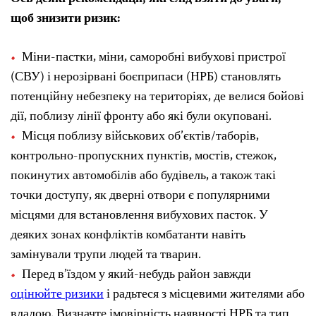
щоб знизити ризик:
Міни-пастки, міни, саморобні вибухові пристрої
(СВУ) і нерозірвані боєприпаси (НРБ) становлять
потенційну небезпеку на територіях, де велися бойові
дії, поблизу лінії фронту або які були окуповані.
Місця поблизу військових об’єктів/таборів,
контрольно-пропускних пунктів, мостів, стежок,
покинутих автомобілів або будівель, а також такі
точки доступу, як дверні отвори є популярними
місцями для встановлення вибухових пасток. У
деяких зонах конфліктів комбатанти навіть
замінували трупи людей та тварин.
Перед в’їздом у який-небудь район завжди
оцінюйте ризики
і радьтеся з місцевими жителями або
владою. Визначте імовірність наявності НРБ та тип