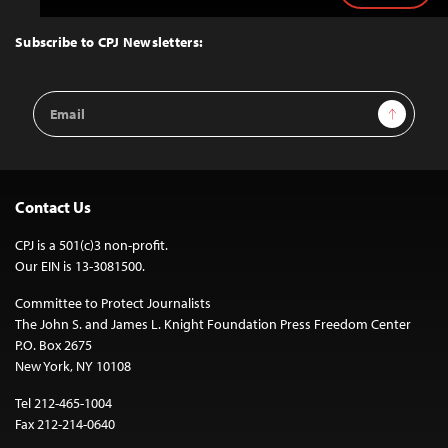
to
Top
Subscribe to CPJ Newsletters:
Email
Sign Up
Address
Contact Us
CPJ is a 501(c)3 non-profit.
Our EIN is 13-3081500.
Committee to Protect Journalists
The John S. and James L. Knight Foundation Press Freedom Center
P.O. Box 2675
New York, NY 10108
Tel 212-465-1004
Fax 212-214-0640