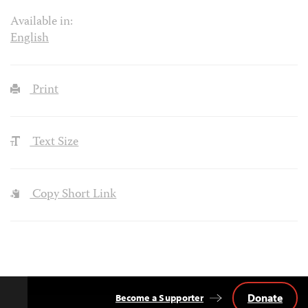
Available in:
English
Print
Text Size
Copy Short Link
Donate
Become a Supporter
Back