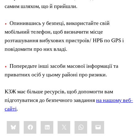
самим шляхом, що й прийшли.
Опинившись у безпеці, використайте свій
мобільний телефон, щоб визначити місце
розташування вибухових пристроїв/ НРБ по GPS і
повідомити про них владі.
Попередьте інші засоби масової інформації та
приватних осіб у цьому районі про ризики.
КЗЖ має більше ресурсів, щоб допомогти вам
підготуватися до безпечного завдання
на нашому веб-
сайті
.
Share
Bluesky
Facebook
LinkedIn
X
WhatsApp
Email
this: