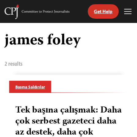
Get Help
Committee
Tog
to
Me
Skip
Protect
to
james foley
Journalists
content
ch
guage
2 results
Basına Saldırılar
Tek başına çalışmak: Daha
çok serbest gazeteci daha
az destek, daha çok