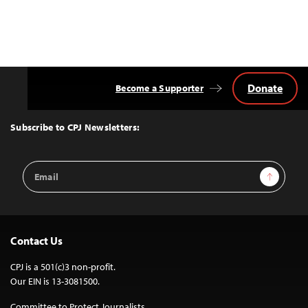
Donate
Become a Supporter
Back
to
Top
Subscribe to CPJ Newsletters:
Email
Sign Up
Address
Contact Us
CPJ is a 501(c)3 non-profit.
Our EIN is 13-3081500.
Committee to Protect Journalists