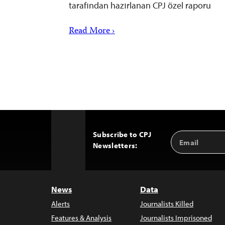
tarafından hazırlanan CPJ özel raporu
Read More ›
Subscribe to CPJ
Email
Back
Newsletters:
Address
to
Top
News
Data
Alerts
Journalists Killed
Features & Analysis
Journalists Imprisoned