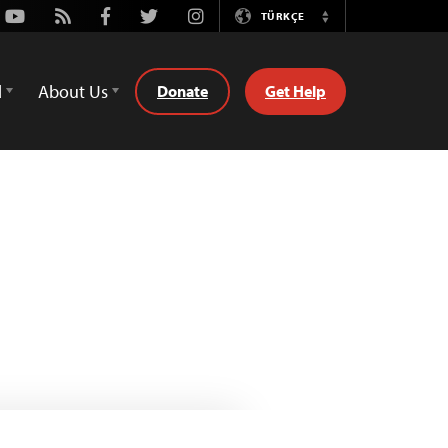
Youtube
Rss
Facebook
Twitter
Instagram
TÜRKÇE
Switch
Language
d
About Us
Donate
Get Help