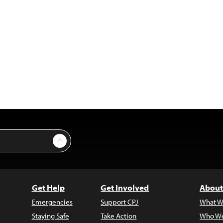
Sign Up
Get Help
Get Involved
About
Emergencies
Support CPJ
What W
Staying Safe
Take Action
Who We