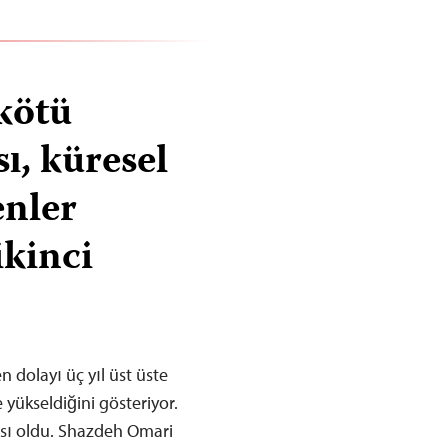
kötü
ı, küresel
enler
ikinci
n dolayı üç yıl üst üste
 yükseldiğini gösteriyor.
ısı oldu. Shazdeh Omari