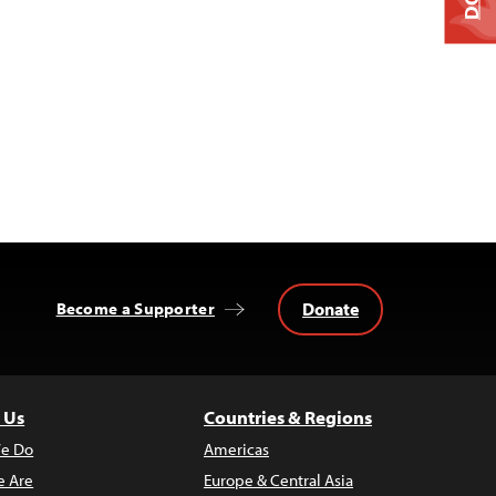
Donate
Become a Supporter
 Us
Countries & Regions
e Do
Americas
 Are
Europe & Central Asia