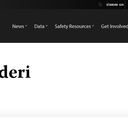
News
Data
Safety Resources
Get Involve
deri