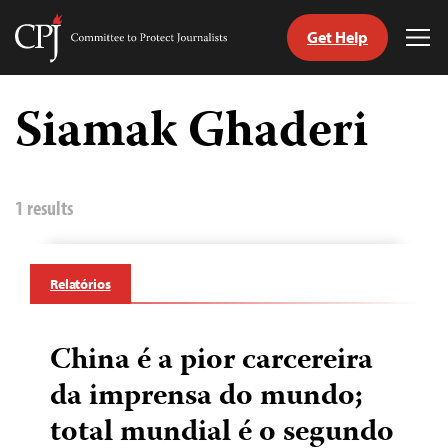
Get Help
Committee
Tog
to
Me
Skip
Protect
to
Siamak Ghaderi
Journalists
content
itch
anguage
1 results
Relatórios
China é a pior carcereira
da imprensa do mundo;
total mundial é o segundo