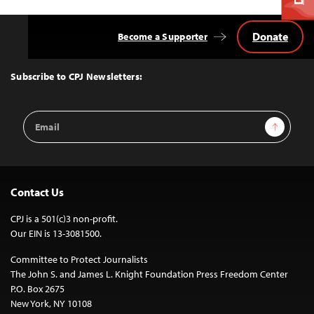
Donate
Become a Supporter
Back
to
Top
Subscribe to CPJ Newsletters:
Email
Sign Up
Address
Contact Us
CPJ is a 501(c)3 non-profit.
Our EIN is 13-3081500.
Committee to Protect Journalists
The John S. and James L. Knight Foundation Press Freedom Center
P.O. Box 2675
New York, NY 10108