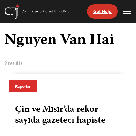
Get Help
Committee
Tog
to
Me
Skip
Protect
to
Nguyen Van Hai
Journalists
content
ch
guage
2 results
Raporlar
Çin ve Mısır’da rekor
sayıda gazeteci hapiste