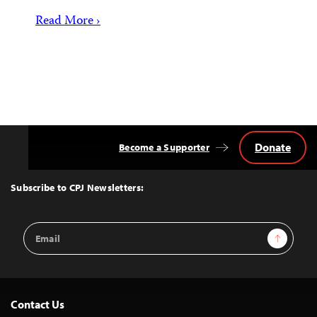
Read More ›
Donate
Become a Supporter
Back
to
Top
Subscribe to CPJ Newsletters:
Email
Sign Up
Address
Contact Us