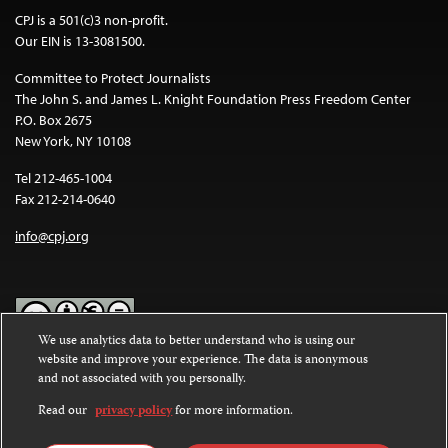
CPJ is a 501(c)3 non-profit.
Our EIN is 13-3081500.
Committee to Protect Journalists
The John S. and James L. Knight Foundation Press Freedom Center
P.O. Box 2675
New York, NY 10108
Tel 212-465-1004
Fax 212-214-0640
info@cpj.org
We use analytics data to better understand who is using our
website and improve your experience. The data is anonymous
Except where noted, text on this website is licensed under a
Creative
and not associated with you personally.
Commons Attribution-NonCommercial-NoDerivatives 4.0
International License
.
Read our
privacy policy
for more information.
Images and other media are not covered by the Creative Commons