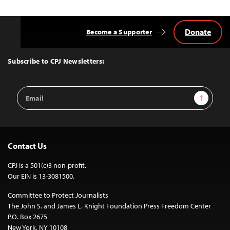
Donate
Become a Supporter
Back
to
Top
Subscribe to CPJ Newsletters:
Email
Sign Up
Address
Contact Us
CPJ is a 501(c)3 non-profit.
Our EIN is 13-3081500.
Committee to Protect Journalists
The John S. and James L. Knight Foundation Press Freedom Center
P.O. Box 2675
New York, NY 10108