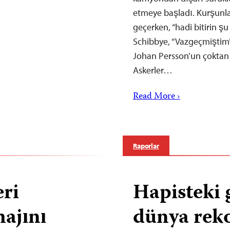
etmeye başladı. Kurşunla
geçerken, “hadi bitirin ş
Schibbye, “Vazgeçmiştim”
Johan Persson’un çokta
Askerler…
Read More ›
Raporlar
eri
Hapisteki 
ajını
dünya rek