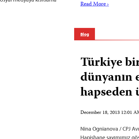
Read More ›
Blog
Türkiye bi
dünyanın e
hapseden ü
December 18, 2013 12:01 
Nina Ognianova / CPJ Av
Hapishane sayımımız göster