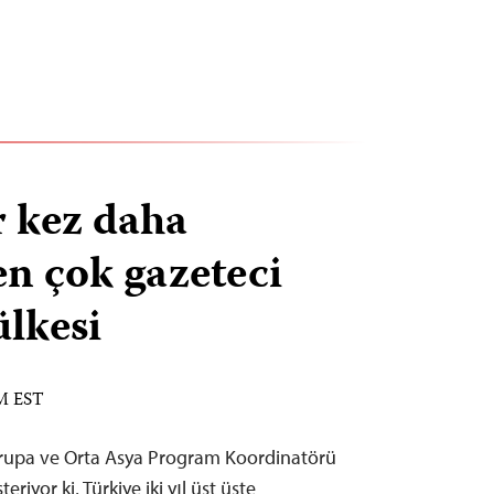
r kez daha
n çok gazeteci
lkesi
AM EST
rupa ve Orta Asya Program Koordinatörü
iyor ki, Türkiye iki yıl üst üste