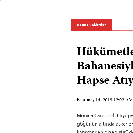
Basına Saldırılar
Hükümetle
Bahanesiyl
Hapse Atı
February 14, 2013 12:02 A
Monica Campbell Etiyopya
göğünün altında askerler 
kamyondan dışarı sürükled