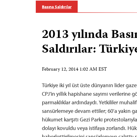
Basına Saldırılar
2013 yılında Bas
Saldırılar: Türkiy
February 12, 2014 1:02 AM EST
Türkiye iki yıl üst üste dünyanın lider gaze
CPJ’in yıllık hapishane sayımı verilerine g
parmaklıklar ardındaydı. Yetkililer muhalif
sansürlemeye devam ettiler; 60’a yakın g
hükumet karşıtı Gezi Parkı protestolarıyl
dolayı kovuldu veya istifaya zorlandı. Hü
haberleştirilmesini sansürlemeye çalıştı;