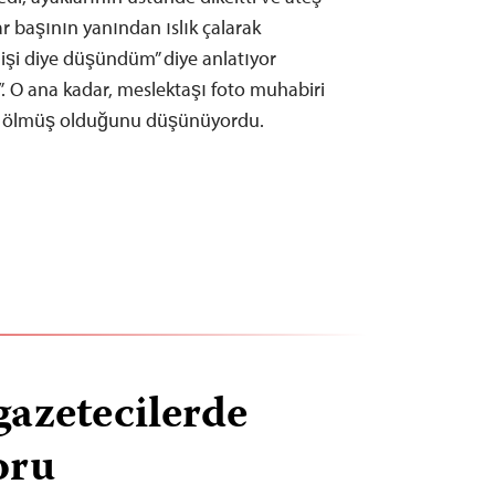
r başının yanından ıslık çalarak
u işi diye düşündüm” diye anlatıyor
. O ana kadar, meslektaşı foto muhabiri
n ölmüş olduğunu düşünüyordu.
gazetecilerde
oru