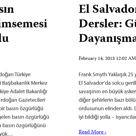
sın
El Salvado
imsemesi
Dersler: G
du
Dayanışma
February 14, 2013 12:02 A
rdoğan Türkiye
Frank Smyth Yaklaşık 25 y
i Başbakanlık Merkez
El Salvador’da solcu geri
rkiye Adalet Bakanlığı
savaşının en büyük askeri 
Erdoğan Gazetecileri
diğer şehirlerin bazı böl
bir basın özgürlüğü
ordusunun elinden aldı. 
gelen basın özgürlüğü
iyi bildiği yolla – isyanc
n basın özgürlüğünü
Read More ›
büyük…