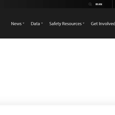
News
Data
Safety Resources
Get Involve