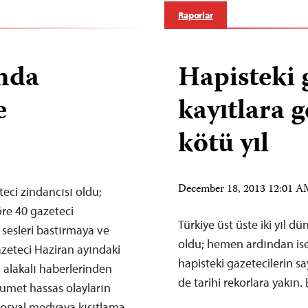
Raporlar
ında
Hapisteki 
e
kayıtlara g
kötü yıl
December 18, 2013 12:01 
teci zindancısı oldu;
öre 40 gazeteci
Türkiye üst üste iki yıl 
 sesleri bastırmaya ve
oldu; hemen ardından ise
azeteci Haziran ayındaki
hapisteki gazetecilerin sa
a alakalı haberlerinden
de tarihi rekorlara yakın.
kumet hassas olayların
 sosyal medyaya kısıtlama