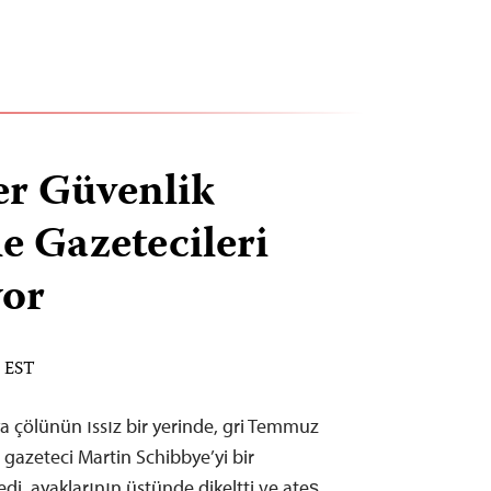
r Güvenlik
e Gazetecileri
yor
M EST
 çölünün ıssız bir yerinde, gri Temmuz
gazeteci Martin Schibbye’yi bir
i, ayaklarının üstünde dikeltti ve ateş