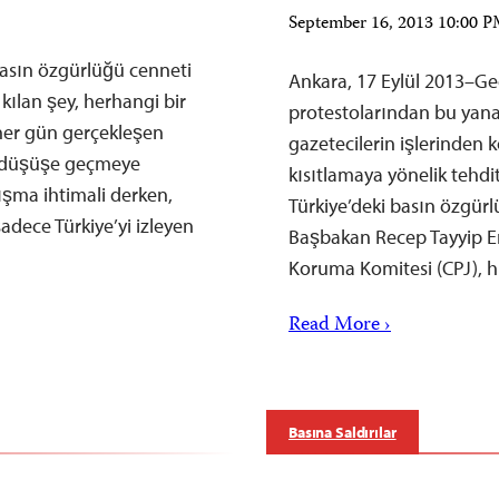
September 16, 2013 10:00 
basın özgürlüğü cenneti
Ankara, 17 Eylül 2013–Ge
 kılan şey, herhangi bir
protestolarından bu yana 
her gün gerçekleşen
gazetecilerin işlerinden 
n düşüşe geçmeye
kısıtlamaya yönelik tehditle
ışma ihtimali derken,
Türkiye’deki basın özgürl
adece Türkiye’yi izleyen
Başbakan Recep Tayyip Er
Koruma Komitesi (CPJ), 
Read More ›
Basına Saldırılar