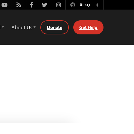
Youtube
Rss
Facebook
Twitter
Instagram
TÜRKÇE
Switch
Language
d
About Us
Donate
Get Help